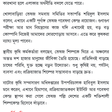
কারখানা হলে এলাকার অর্থনীতি বদলে যেতে পারে।
খোলাবাড়িয়া ভেষজ সমবায় সমিতির সভাপতি শহিদুল ইসলাম
বলেন, এখানে একটি পূর্ণাঙ্গ ভেষজ গবেষণা কেন্দ্র প্রয়োজন। গুণাগুণ
পরীক্ষা আর মান নিয়ন্ত্রণের কাজ যদি এখানেই হয়, বড় বড়
কোম্পানি নিজেই আমাদের দোরগোড়ায় আসবে। এতে করে কৃষকরা
ন্যায্য মূল্য পাবেন।
স্থানীয় কৃষি
কর্মকর্তারা
বলছেন
,
ভেষজ
শিল্পকে
ঘিরে
এ
অঞ্চলের
অন্তত
দশ
হাজার
মানুষের
জীবিকা
তৈরি
হয়েছে
।
প্রতিদিনই
বাড়ছে
চাষের
পরিধি
,
যুক্ত
হচ্ছে
নতুন
উদ্যোক্তা
।
শুধু
কৃষিই
নয়
,
পর্যটন
,
ব্যবসা
এবং
প্রক্রিয়াজাত
শিল্পের
সম্ভাবনাও
বাড়ছে
দ্রুত
।
নাটোর কৃষি সম্প্রসারণ অধিদপ্তরের উপপরিচালক হাবিবুল ইসলাম
মনে করেন, এখানে হিমাগার, প্রক্রিয়াজাতকরণ ইউনিট আর গবেষণা
কেন্দ্র স্থাপন করা গেলে ভেষজ পল্লি দেশের একটি শক্তিশালী
শিল্পকেন্দ্র হিসেবে দাঁড়াবে
।