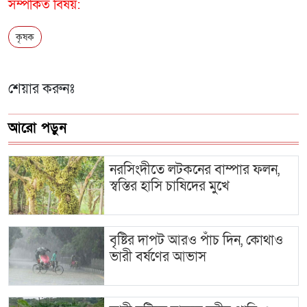
সম্পর্কিত বিষয়:
কৃষক
শেয়ার করুনঃ
আরো পড়ুন
নরসিংদীতে লটকনের বাম্পার ফলন,
স্বস্তির হাসি চাষিদের মুখে
বৃষ্টির দাপট আরও পাঁচ দিন, কোথাও
ভারী বর্ষণের আভাস