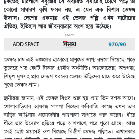
ঢুকতেই চারপাশে সবুজের যে অবারিত সমারোহ চোখে পড়ে তা
কোনো সাধারণ কৃষি ফসল নয়, এ যেন এক বিশাল ভেষজ
উদ্যান। দেশের একমাত্র এই ভেষজ পল্লি এখন নাটোরের
ঐতিহ্য, ইতিহাস আর জীবনযাত্রার অংশ হয়ে উঠেছে।
বিজ্ঞাপন
ভেষজ চাষ এই অঞ্চলের হাজারো মানুষের ভাগ্য বদলে দিয়েছে, গড়ে
তুলেছে শত কোটি টাকার গ্রামীণ অর্থনীতি। অ্যালোভেরা, অশ্বগন্ধা,
শিমুল মূলসহ প্রায় দেড়শ ধরনের ভেষজ উদ্ভিদের চাষে ভরে উঠেছে
পুরো ভেষজ গ্রাম।
স্থানীয়রা জানান, এই ভেষজ বিপ্লব শুরু হয় প্রায় তিন দশক আগে।
খোলাবাড়িয়ার আফাজ পাগলা নিজের কবিরাজি কাজে তখন তার
বাড়ির আঙিনায় প্রয়োজনীয় গাছপালা লাগাতে শুরু করেন। ধীরে
ধীরে তার উদ্যোগ ছড়িয়ে পড়ে আশপাশে, পরে পুরো গ্রামে। আজ
সেই ছোট্ট প্রয়াসই রূপ নিয়েছে বিস্তীর্ণ ভেষজ পল্লিতে। এখানকার