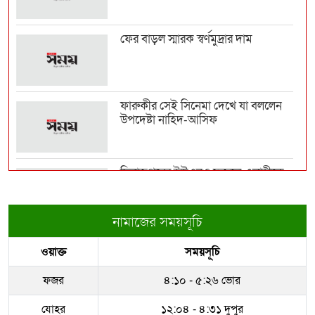
আরোপের বিল পাস যুক্...
ফের বাড়ল স্মারক স্বর্ণমুদ্রার দাম
বন্যার্তদের উপহার দিতে রোববার চট্টগ্রাম
যাচ্ছেন প্...
ফারুকীর সেই সিনেমা দেখে যা বললেন
উপদেষ্টা নাহিদ-আসিফ
ফের বাড়ল স্বর্ণের দাম
দিনাজপুরের ইউএনও ফজলে এলাহীকে
কুড়িগ্রামে বদলি
অস্ট্রেলিয়ার নাগরিকত্ব পেলেন ইরানের ২
‘বিদ্রোহী’ ফ...
নামাজের সময়সূচি
রাজউকের ইমারত পরিদর্শক বাপ্পিকে
ওয়াক্ত
সময়সূচি
জোন-৮ এ বদলী
কাঠামোগত সংস্কার না হলে এই সরকারও
স্বৈরাচারী হবে :...
ফজর
৪:১০ - ৫:২৬ ভোর
ধরাকে সরা জ্ঞান করেন উমেদার রানা
যোহর
১২:০৪ - ৪:৩১ দুপুর