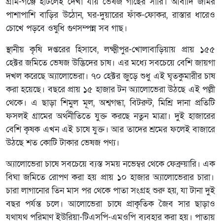
গ্রাম-গঞ্জে হাঁটলেই দেখা যায় ভেষজ গাছের সারি। আবাদি জমির
পাশাপাশি বাড়ির উঠোন, ঘর-দুয়ারের ফাঁক-ফোকর, রাস্তার ধারেও
চোখে পড়বে ওষুধি গুণসম্পন্ন সব গাছ।
স্থানীয় কৃষি দপ্তরের হিসাবে, লক্ষ্মীপুর-খোলাবাড়িয়ায় প্রায় ১৫৫
হেক্টর জমিতে ভেষজ উদ্ভিদের চাষ। এর মধ্যে সবচেয়ে বেশি জায়গা
দখল করেছে অ্যালোভেরা। ৭০ হেক্টর জুড়ে শুধু এই
ঘৃতকুমারীর
চাষ
করা
হয়েছে
।
বছরে
প্রায়
১৫
হাজার
টন
অ্যালোভেরা
উঠছে
এই
পল্লী
থেকে
। এ
ছাড়া
শিমুল
মূল
,
অশ্বগন্ধা
,
বিটরুট
,
মিশ্রি
দানা
প্রতিটি
ফসলই
গ্রামের
অর্থনীতিতে
যুক্ত
করছে
নতুন
মাত্রা
।
দুই
হাজারের
বেশি
কৃষক
এখন
এই
চাষে
যুক্ত
।
আর
তাদের
শ্রমের
ফলেই
বাজারে
উঠছে
শত
কোটি
টাকার
ভেষজ
পণ্য
।
অ্যালোভেরা
চাষে
সবচেয়ে
ব্যস্ত
সময়
নভেম্বর
থেকে
ফেব্রুয়ারি
।
এক
বিঘা জমিতে রোপণ করা হয় প্রায় ১০ হাজার অ্যালোভেরার চারা।
চারা লাগানোর তিন মাস পর থেকে পাতা সংগ্রহ শুরু হয়, যা টানা দুই
বছর পর্যন্ত চলে। আলোভেরা চাষে প্রাকৃতিক জৈব সার ছাড়াও
যথাযথ পরিমাণ ইউরিয়া-টিএসপি-এমওপি ব্যবহার করা হয়। পাতায়