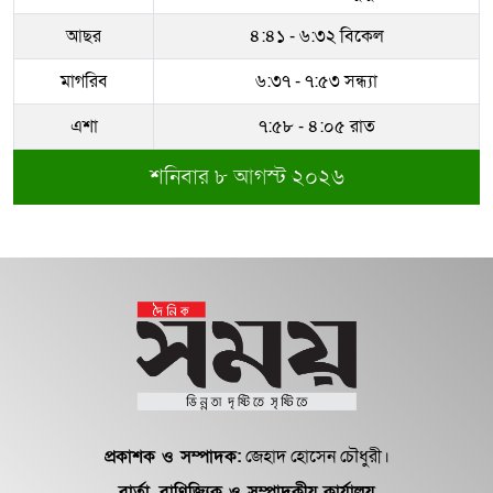
বগুড়ায় ৭ শ্রমিকের মৃত্যু : স্বজনদের
আছর
৪:৪১ - ৬:৩২ বিকেল
আহাজারিতে ভারী...
মাগরিব
৬:৩৭ - ৭:৫৩ সন্ধ্যা
সম্পদের পাহাড় গড়েছেন নকল নবিশ
আতাউর রহমান
এশা
৭:৫৮ - ৪:০৫ রাত
শনিবার ৮ আগস্ট ২০২৬
অবশেষে বরখাস্ত রাজউকের শফিউল্লাহ
বাবু
১৮ জুলাই সব মোবাইল গ্রাহকরা পাবেন
১ জিবি ফ্রি ইন্টারনেট
শেরে বাংলা বালিকা মহাবিদ্যালয়ে ‘নিয়ম
ভেঙে নিয়োগ পরিক্ষা’
প্রকাশক ও সম্পাদক:
জেহাদ হোসেন চৌধুরী।
বার্তা, বাণিজ্যিক ও সম্পাদকীয় কার্যালয়