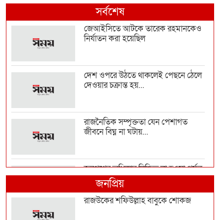
সর্বশেষ
জেআইসিতে আটকে তারেক রহমানকেও
নির্যাতন করা হয়েছিল
দেশ ওপরে উঠতে থাকলেই পেছনে ঠেলে
দেওয়ার চক্রান্ত হয়...
রাজনৈতিক সম্পৃক্ততা যেন পেশাগত
জীবনে বিঘ্ন না ঘটায়...
জনগণের অধিকার নিশ্চিত না হওয়া পর্যন্ত
জুলাই শেষ হব...
জনপ্রিয়
রাজউকের শফিউল্লাহ বাবুকে শোকজ
ভারত-চীনের ওপর ১০০ শতাংশ শুল্ক