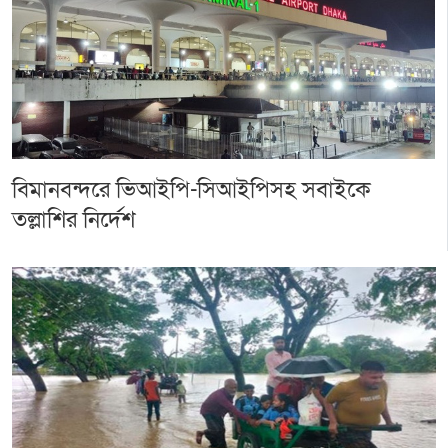
বিমানবন্দরে ভিআইপি-সিআইপিসহ সবাইকে
তল্লাশির নির্দেশ