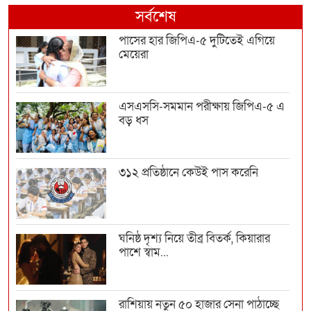
সর্বশেষ
পাসের হার জিপিএ-৫ দুটিতেই এগিয়ে
মেয়েরা
এসএসসি-সমমান পরীক্ষায় জিপিএ-৫ এ
বড় ধস
৩১২ প্রতিষ্ঠানে কেউই পাস করেনি
ঘনিষ্ঠ দৃশ্য নিয়ে তীব্র বিতর্ক, কিয়ারার
পাশে স্বাম...
রাশিয়ায় নতুন ৫০ হাজার সেনা পাঠাচ্ছে