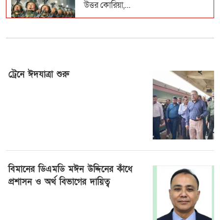
উত্তর কোরিয়া,...
রিয়াল মাদ্রিদে কড়া নিয়ম চালু মরিনিয়োর
ট্রেনে ঈদযাত্রা শুরু
এসএসসি-সমমান পরীক্ষার ফল প্রকাশ,
২৩ মে ২০২৬, ১২:২৮
পাসের হার ৬২.২৫ শ...
গাজা নিয়ে ট্রাম্পের ১৫ দফা পরিকল্পনা
প্রত্যাখ্যান...
বিমানের ডিএমডি মঈন উদ্দিনের কাঁধে
প্রশাসন ও অর্থ বিভাগের দায়িত্ব
শাপলা হত্যার বিচারসহ হেফাজতের ৯
দাবি
২০ মে ২০২৬, ১৪:৫৫