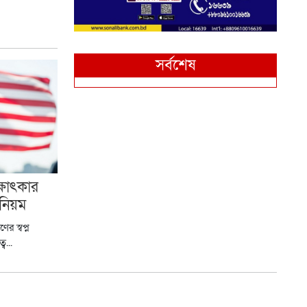
সর্বশেষ
্ষাৎকার
িয়ম
ের স্বপ্ন
...