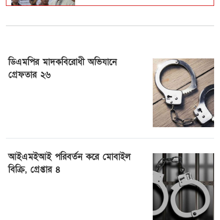
টেকসই গণতন্ত্র প্রতিষ্ঠায় দায়িত্বশীল
গণমাধ্যমের বি...
ডিএমপির মাদকবিরোধী অভিযানে
গ্রেফতার ২৬
প্রথম শ্রেণিতে লটারি, অন্য সব শ্রেণিতে
ভর্তি পরীক্...
১৬ জুলাই ২০২৪, ০১:২২
বিমানবন্দরে ভিআইপি-সিআইপিসহ
সবাইকে তল্লাশির নির্দে...
আইএমইআই পরিবর্তন করে মোবাইল
বিক্রি, গ্রেপ্তার ৪
‘মানুষ তোমাকে নিয়ে হিংসা করবে, এটাই
স্বাভাবিক’; জর...
১৫ জুলাই ২০২৪, ০৯:১৯
রাষ্ট্রপতি নির্বাচন ২০ আগস্ট