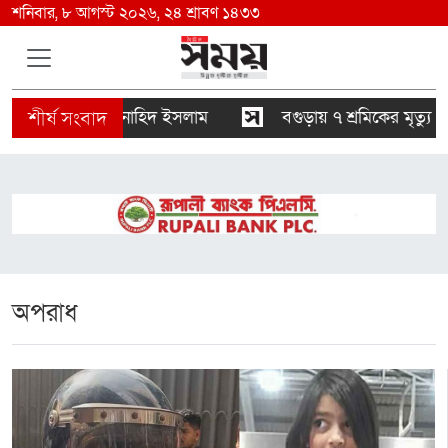
শনিবার, ৮ আগস্ট ২০২৬, ২৪ শ্রাবণ ১৪৩৩
চারী হবে : নাহিদ ইসলাম
বগুড়ায় ৭ শ্রমিকের মৃত্যু : স্বজ
অপরাধ