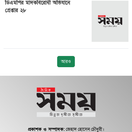
ডিএমপির মাদকবিরোধী অভিযানে
গ্রেপ্তার ২৮
২৭ জুন ২০২৪, ০০:৪৮
আরও
প্রকাশক ও সম্পাদক:
জেহাদ হোসেন চৌধুরী।