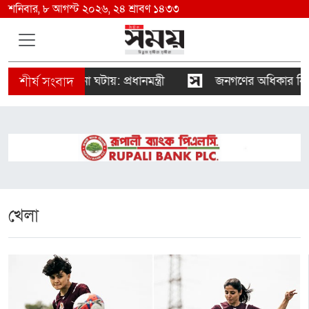
শনিবার, ৮ আগস্ট ২০২৬, ২৪ শ্রাবণ ১৪৩৩
বিঘ্ন না ঘটায়: প্রধানমন্ত্রী
জনগণের অধিকার নিশ্চিত না হও
খেলা