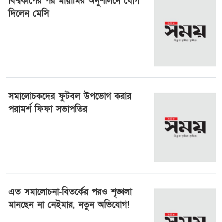
বিশ্বকাপের পর মায়ামির অনুশীলনে যোগ
দিলেন মেসি
৩০ জুলাই ২০২৬, ১৫:৪৬
সমালোচকদের ফুটবল উপভোগ করার
পরামর্শ ফিফা সভাপতির
২৭ জুলাই ২০২৬, ১৬:৩৩
এত সমালোচনা-বিতর্কের পরও শৃঙ্খলা
মানছেন না নেইমার, নতুন অভিযোগ!
২৭ জুলাই ২০২৬, ১২:৪৮