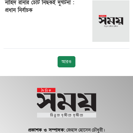
নাহিদ রানার চোট নিছকই দুর্ঘটনা :
প্রধান নির্বাচক
২৫ জুলাই ২০২৬, ১৩:১৬
আরও
প্রকাশক ও সম্পাদক:
জেহাদ হোসেন চৌধুরী।