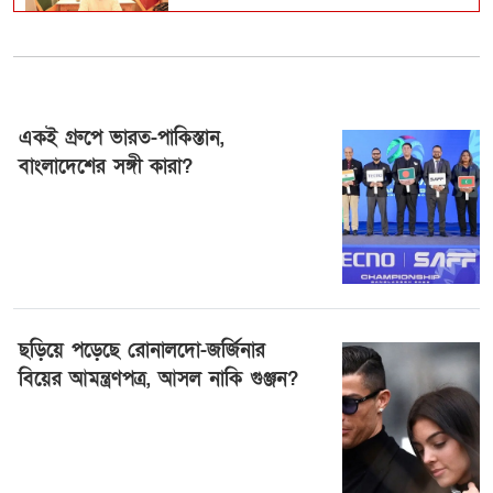
ফের বাড়ল স্বর্ণের দাম
একই গ্রুপে ভারত-পাকিস্তান,
বাংলাদেশের সঙ্গী কারা?
অস্ট্রেলিয়ার নাগরিকত্ব পেলেন ইরানের ২
‘বিদ্রোহী’ ফ...
১ আগষ্ট ২০২৬, ২০:১৫
কাঠামোগত সংস্কার না হলে এই সরকারও
স্বৈরাচারী হবে :...
ছড়িয়ে পড়েছে রোনালদো-জর্জিনার
বিয়ের আমন্ত্রণপত্র, আসল নাকি গুঞ্জন?
বগুড়ায় ৭ শ্রমিকের মৃত্যু : স্বজনদের
আহাজারিতে ভারী...
১ আগষ্ট ২০২৬, ১৯:৪৩
ন্যাটোভুক্ত দেশে হামলা চালাতে পারে