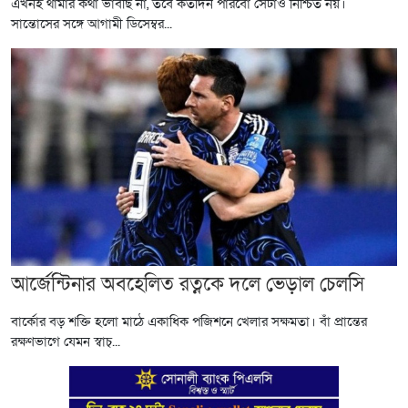
এখনই থামার কথা ভাবছি না, তবে কতদিন পারবো সেটাও নিশ্চিত নয়।
সান্তোসের সঙ্গে আগামী ডিসেম্বর...
আর্জেন্টিনার অবহেলিত রত্নকে দলে ভেড়াল চেলসি
বার্কোর বড় শক্তি হলো মাঠে একাধিক পজিশনে খেলার সক্ষমতা। বাঁ প্রান্তের
রক্ষণভাগে যেমন স্বাচ্...