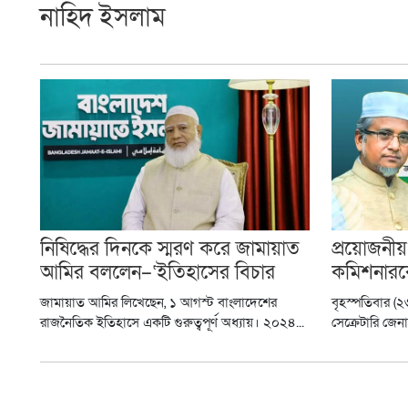
নাহিদ ইসলাম
নিষিদ্ধের দিনকে স্মরণ করে জামায়াত
প্রয়োজনীয়
আমির বললেন–‘ইতিহাসের বিচার
কমিশনারক
চলমান’
জামায়াত আমির লিখেছেন, ১ আগস্ট বাংলাদেশের
বৃহস্পতিবার (
রাজনৈতিক ইতিহাসে একটি গুরুত্বপূর্ণ অধ্যায়। ২০২৪...
সেক্রেটারি জেন