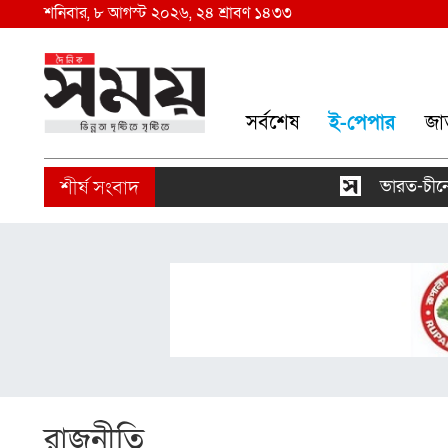
শনিবার, ৮ আগস্ট ২০২৬, ২৪ শ্রাবণ ১৪৩৩
সর্বশেষ
ই-পেপার
জা
ভারত-চীনের ওপর 
রাজনীতি