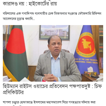
কারাদণ্ড নয় : হাইকোর্টের রায়
বরিশালের এক গবাদিপশু ব্যবসায়ীর চেক ডিজঅনার সংক্রান্ত ফৌজদারি রিভিশন
আবেদনের চূড়ান্ত শুনানি...
হিউম্যান রাইটস ওয়াচের প্রতিবেদন পক্ষপাতদুষ্ট : চিফ
প্রসিকিউটর
শাপলা চত্বরে হেফাজতে ইসলামের মহাসমাবেশ ঘিরে গণহত্যার ঘটনায় করা