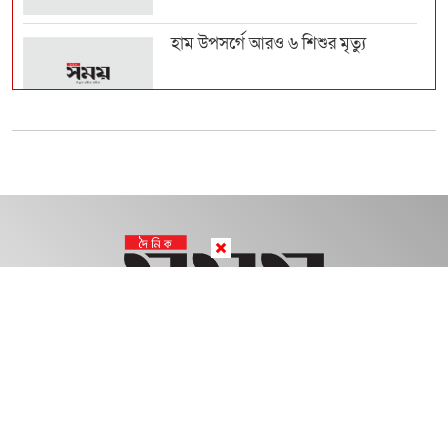
হাম উপসর্গে আরও ৬ শিশুর মৃত্যু
নির্বাসন থেকে আন্তর্জাতিক মঞ্চে আফগান
নারী ফুটবলার...
সালমানের খানের বিরুদ্ধে প্রতারণার
অভিযোগ, আদালতে ত...
লেবাননে ব্যাপক সংঘর্ষ, ইসরায়েলের দুই
সেনা নিহত
প্রকাশক ও সম্পাদক:
জেহাদ হোসেন চৌধুরী।
বার্তা, বাণিজ্যিক ও সম্পাদকীয় কার্যালয়
স্বর্ণের ভরি ২ লাখ ৩২ হাজার
রিসোর্সফুল পল্টন সিটি (১১তলা) ৫১, ৫১/এ, পুরানা পল্টন, ঢাকা-১০০০।