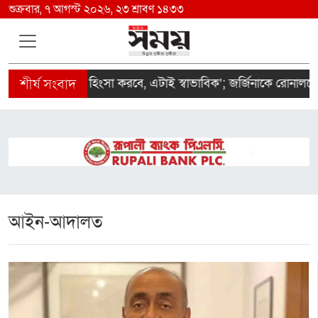
শুক্রবার, ৭ আগস্ট ২০২৬, ২৩ শ্রাবণ ১৪৩৩
তোমাকে নিয়ে হিংসা করবে, এটাই স্বাভাবিক’; জর্জিনাকে রোনালদো
আইন-আদালত