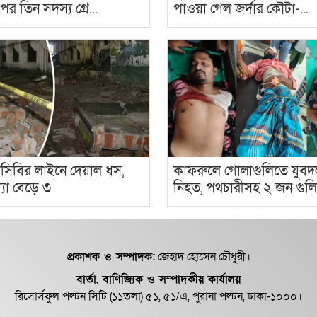
পের তিন সদস্য গ্রে...
পাওয়া গেল জর্দার কৌটা-...
িসিবির লাইনে দেয়াল ধস,
কাফরুলে গোলাগুলিতে যুবদল
্যা বেড়ে ৩
নিহত, পথচারীসহ ২ জন গুলিব
প্রকাশক ও সম্পাদক:
জেহাদ হোসেন চৌধুরী।
বার্তা, বাণিজ্যিক ও সম্পাদকীয় কার্যালয়
রিসোর্সফুল পল্টন সিটি (১১তলা) ৫১, ৫১/এ, পুরানা পল্টন, ঢাকা-১০০০।