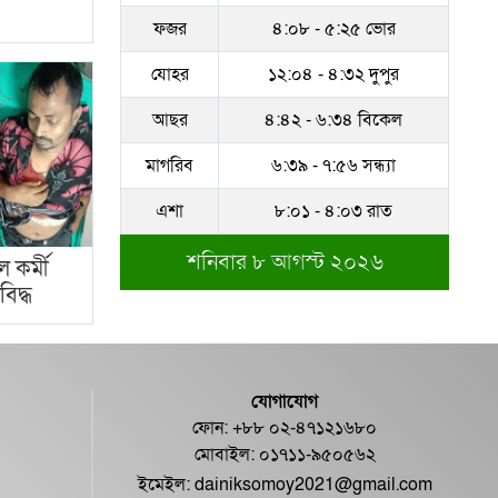
ফজর
৪:০৮ - ৫:২৫ ভোর
সম্পদের পাহাড় গড়েছেন
নকল নবিশ আতাউর রহমান
যোহর
১২:০৪ - ৪:৩২ দুপুর
অবশেষে বরখাস্ত রাজউকের
আছর
৪:৪২ - ৬:৩৪ বিকেল
শফিউল্লাহ বাবু
মাগরিব
৬:৩৯ - ৭:৫৬ সন্ধ্যা
১৮ জুলাই সব মোবাইল
এশা
৮:০১ - ৪:০৩ রাত
গ্রাহকরা পাবেন ১ জিবি ফ্রি
ইন্টারনেট
শনিবার ৮ আগস্ট ২০২৬
 কর্মী
িদ্ধ
শেরে বাংলা বালিকা
মহাবিদ্যালয়ে ‘নিয়ম ভেঙে
নিয়োগ পরিক্ষা’
যোগাযোগ
ফোন: +৮৮ ০২-৪৭১২১৬৮০
মোবাইল: ০১৭১১-৯৫০৫৬২
ইমেইল:
dainiksomoy2021@gmail.com