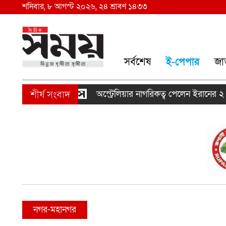
শনিবার, ৮ আগস্ট ২০২৬, ২৪ শ্রাবণ ১৪৩৩
সর্বশেষ
ই-পেপার
জা
অস্ট্রেলিয়ার নাগরিকত্ব পেলেন ইরানের ২ ‘বিদ্রো
নগর-মহানগর