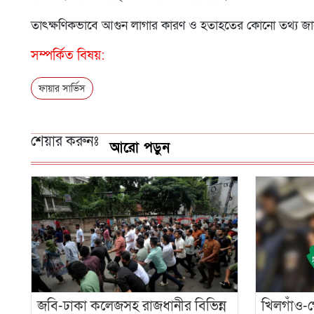
তাৎক্ষণিকভাবে আগুন লাগার কারণ ও হতাহতের কোনো তথ্য জানা য
সম্পর্কিত বিষয়:
ফায়ার সার্ভিস
শেয়ার করুনঃ
আরো পড়ুন
জবি-ঢাকা কলেজসহ রাজধানীর বিভিন্ন
খিলগাঁও-গ