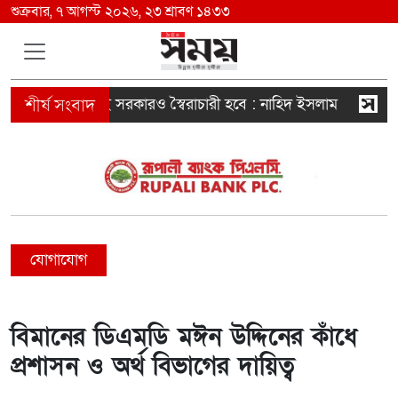
শুক্রবার, ৭ আগস্ট ২০২৬, ২৩ শ্রাবণ ১৪৩৩
্কার না হলে এই সরকারও স্বৈরাচারী হবে : নাহিদ ইসলাম
বগু
যোগাযোগ
বিমানের ডিএমডি মঈন উদ্দিনের কাঁধে
প্রশাসন ও অর্থ বিভাগের দায়িত্ব