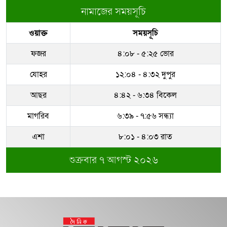
নামাজের সময়সূচি
ওয়াক্ত
সময়সূচি
ফজর
৪:০৮ - ৫:২৫ ভোর
যোহর
১২:০৪ - ৪:৩২ দুপুর
আছর
৪:৪২ - ৬:৩৪ বিকেল
মাগরিব
৬:৩৯ - ৭:৫৬ সন্ধ্যা
এশা
৮:০১ - ৪:০৩ রাত
শুক্রবার ৭ আগস্ট ২০২৬