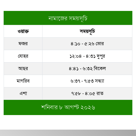
নামাজের সময়সূচি
ওয়াক্ত
সময়সূচি
ফজর
৪:১০ - ৫:২৬ ভোর
যোহর
১২:০৪ - ৪:৩১ দুপুর
আছর
৪:৪১ - ৬:৩২ বিকেল
মাগরিব
৬:৩৭ - ৭:৫৩ সন্ধ্যা
এশা
৭:৫৮ - ৪:০৫ রাত
শনিবার ৮ আগস্ট ২০২৬