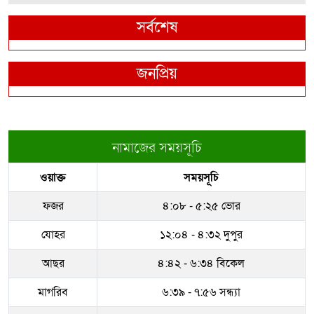
সর্বশেষ
জনপ্রিয়
নামাজের সময়সূচি
ওয়াক্ত
সময়সূচি
ফজর
৪:০৮ - ৫:২৫ ভোর
যোহর
১২:০৪ - ৪:৩২ দুপুর
আছর
৪:৪২ - ৬:৩৪ বিকেল
মাগরিব
৬:৩৯ - ৭:৫৬ সন্ধ্যা