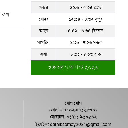
ফজর
৪:০৮ - ৫:২৫ ভোর
সম্পদের পাহাড় গড়েছেন
র ফল
নকল নবিশ আতাউর রহমান
যোহর
১২:০৪ - ৪:৩২ দুপুর
অবশেষে বরখাস্ত রাজউকের
আছর
৪:৪২ - ৬:৩৪ বিকেল
শফিউল্লাহ বাবু
মাগরিব
৬:৩৯ - ৭:৫৬ সন্ধ্যা
১৮ জুলাই সব মোবাইল
এশা
৮:০১ - ৪:০৩ রাত
গ্রাহকরা পাবেন ১ জিবি ফ্রি
ইন্টারনেট
শুক্রবার ৭ আগস্ট ২০২৬
শেরে বাংলা বালিকা
মহাবিদ্যালয়ে ‘নিয়ম ভেঙে
নিয়োগ পরিক্ষা’
যোগাযোগ
ফোন: +৮৮ ০২-৪৭১২১৬৮০
মোবাইল: ০১৭১১-৯৫০৫৬২
ইমেইল:
dainiksomoy2021@gmail.com