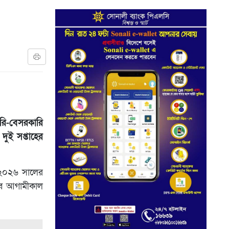
রি-বেসরকারি
 দুই সপ্তাহের
িত ২০২৬ সালের
 হবে আগামীকাল