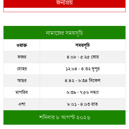
জনপ্রিয়
নামাজের সময়সূচি
ওয়াক্ত
সময়সূচি
ফজর
৪:০৮ - ৫:২৫ ভোর
যোহর
১২:০৪ - ৪:৩২ দুপুর
আছর
৪:৪২ - ৬:৩৪ বিকেল
মাগরিব
৬:৩৯ - ৭:৫৬ সন্ধ্যা
এশা
৮:০১ - ৪:০৩ রাত
শনিবার ৮ আগস্ট ২০২৬