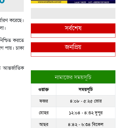
ির্ধারণ করেছে।
সর্বশেষ
োলা।
 নিশ্চিত করতে
জনপ্রিয়
যোগ পায়। চাকা
য আন্তর্জাতিক
নামাজের সময়সূচি
ওয়াক্ত
সময়সূচি
ফজর
৪:০৮ - ৫:২৫ ভোর
যোহর
১২:০৪ - ৪:৩২ দুপুর
আছর
৪:৪২ - ৬:৩৪ বিকেল