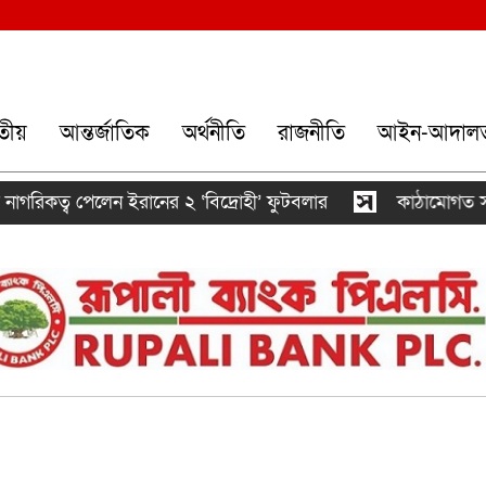
তীয়
আন্তর্জাতিক
অর্থনীতি
রাজনীতি
আইন-আদাল
গরিকত্ব পেলেন ইরানের ২ ‘বিদ্রোহী’ ফুটবলার
কাঠামোগত সংস্কা