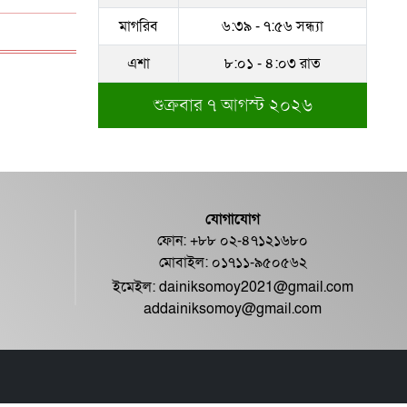
মাগরিব
৬:৩৯ - ৭:৫৬ সন্ধ্যা
এশা
৮:০১ - ৪:০৩ রাত
শুক্রবার ৭ আগস্ট ২০২৬
যোগাযোগ
ফোন: +৮৮ ০২-৪৭১২১৬৮০
মোবাইল: ০১৭১১-৯৫০৫৬২
ইমেইল:
dainiksomoy2021@gmail.com
addainiksomoy@gmail.com