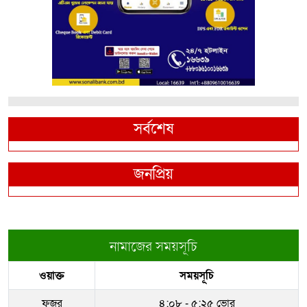
সর্বশেষ
জনপ্রিয়
নামাজের সময়সূচি
ওয়াক্ত
সময়সূচি
ফজর
৪:০৮ - ৫:২৫ ভোর