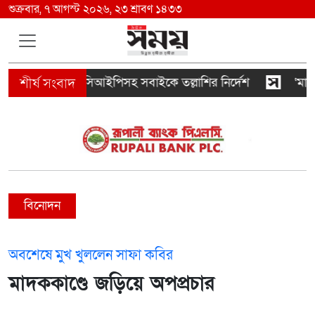
শুক্রবার, ৭ আগস্ট ২০২৬, ২৩ শ্রাবণ ১৪৩৩
ন্দরে ভিআইপি-সিআইপিসহ সবাইকে তল্লাশির নির্দেশ
‘মানুষ 
বিনোদন
অবশেষে মুখ খুললেন সাফা কবির
মাদককাণ্ডে জড়িয়ে অপপ্রচার