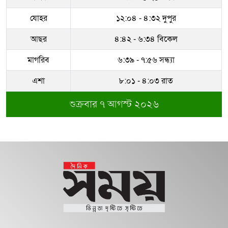
যোহর
১২:০৪ - ৪:৩২ দুপুর
আছর
৪:৪২ - ৬:৩৪ বিকেল
মাগরিব
৬:৩৯ - ৭:৫৬ সন্ধ্যা
এশা
৮:০১ - ৪:০৩ রাত
শুক্রবার ৭ আগস্ট ২০২৬