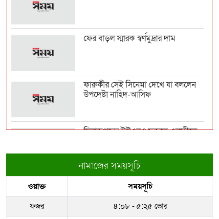
হাম উপসর্গে আরও ৬ শিশুর মৃত্যু
ফের বাড়ল স্মারক স্বর্ণমুদ্রার দাম
নির্বাসন থেকে আন্তর্জাতিক মঞ্চে আফগান
নারী ফুটবলার...
ফারুকীর সেই সিনেমা দেখে যা বললেন
উপদেষ্টা নাহিদ-আসিফ
সালমানের খানের বিরুদ্ধে প্রতারণার
অভিযোগ, আদালতে ত...
দিনাজপুরের ইউএনও ফজলে এলাহীকে
কুড়িগ্রামে বদলি
লেবাননে ব্যাপক সংঘর্ষ, ইসরায়েলের দুই
সেনা নিহত
নামাজের সময়সূচি
রাজউকের ইমারত পরিদর্শক বাপ্পিকে
ওয়াক্ত
সময়সূচি
জোন-৮ এ বদলী
স্বর্ণের ভরি ২ লাখ ৩২ হাজার
ফজর
৪:০৮ - ৫:২৫ ভোর