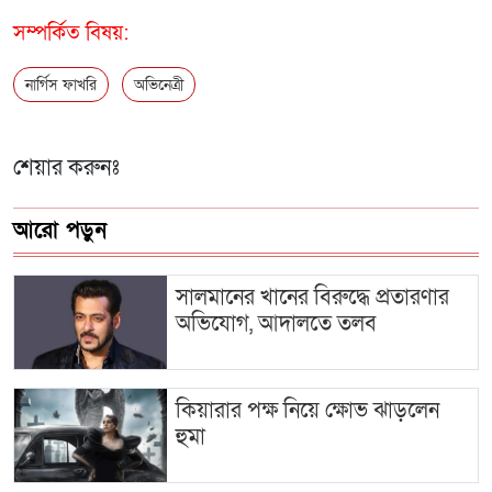
সম্পর্কিত বিষয়:
নার্গিস ফাখরি
অভিনেত্রী
শেয়ার করুনঃ
আরো পড়ুন
সালমানের খানের বিরুদ্ধে প্রতারণার
অভিযোগ, আদালতে তলব
কিয়ারার পক্ষ নিয়ে ক্ষোভ ঝাড়লেন
হুমা