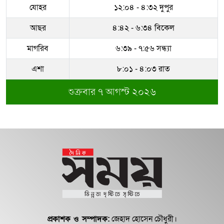
ধরাকে সরা জ্ঞান করেন উমেদার রানা
যোহর
১২:০৪ - ৪:৩২ দুপুর
দিল্লিতে শেখ হাসিনাকে কথা বলতে
আছর
৪:৪২ - ৬:৩৪ বিকেল
দেওয়ায় ক্ষুব্ধ ঢাকা
মাগরিব
৬:৩৯ - ৭:৫৬ সন্ধ্যা
সম্পদের পাহাড় গড়েছেন নকল নবিশ
আতাউর রহমান
এশা
৮:০১ - ৪:০৩ রাত
শুক্রবার ৭ আগস্ট ২০২৬
অবশেষে বরখাস্ত রাজউকের শফিউল্লাহ
বাবু
১৮ জুলাই সব মোবাইল গ্রাহকরা পাবেন
১ জিবি ফ্রি ইন্টারনেট
শেরে বাংলা বালিকা মহাবিদ্যালয়ে ‘নিয়ম
ভেঙে নিয়োগ পরিক্ষা’
প্রকাশক ও সম্পাদক:
জেহাদ হোসেন চৌধুরী।