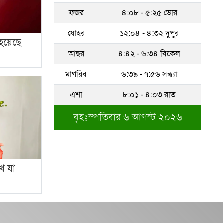
ফজর
৪:০৮ - ৫:২৫ ভোর
সম্পদের পাহাড় গড়েছেন
নকল নবিশ আতাউর রহমান
যোহর
১২:০৪ - ৪:৩২ দুপুর
 হয়েছে
অবশেষে বরখাস্ত রাজউকের
আছর
৪:৪২ - ৬:৩৪ বিকেল
শফিউল্লাহ বাবু
মাগরিব
৬:৩৯ - ৭:৫৬ সন্ধ্যা
১৮ জুলাই সব মোবাইল
এশা
৮:০১ - ৪:০৩ রাত
গ্রাহকরা পাবেন ১ জিবি ফ্রি
ইন্টারনেট
বৃহঃস্পতিবার ৬ আগস্ট ২০২৬
শেরে বাংলা বালিকা
মহাবিদ্যালয়ে ‘নিয়ম ভেঙে
নিয়োগ পরিক্ষা’
খে যা