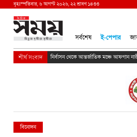
বৃহঃস্পতিবার, ৬ আগস্ট ২০২৬, ২২ শ্রাবণ ১৪৩৩
সর্বশেষ
ই-পেপার
জা
নির্বাসন থেকে আন্তর্জাতিক মঞ্চে আফগান নারী ফুটবলা
বিনোদন