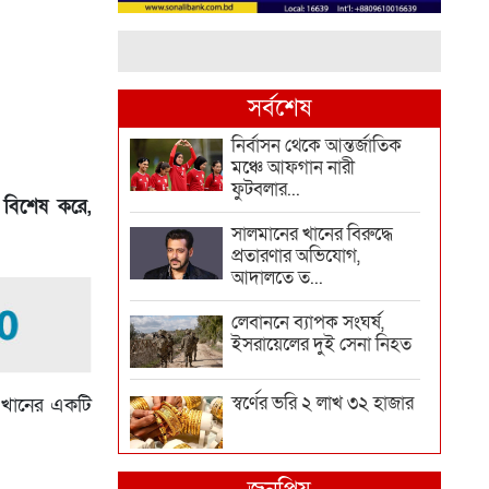
সর্বশেষ
নির্বাসন থেকে আন্তর্জাতিক
মঞ্চে আফগান নারী
ফুটবলার...
 বিশেষ করে,
সালমানের খানের বিরুদ্ধে
প্রতারণার অভিযোগ,
আদালতে ত...
লেবাননে ব্যাপক সংঘর্ষ,
ইসরায়েলের দুই সেনা নিহত
স্বর্ণের ভরি ২ লাখ ৩২ হাজার
ি খানের একটি
দিল্লিতে শেখ হাসিনাকে কথা