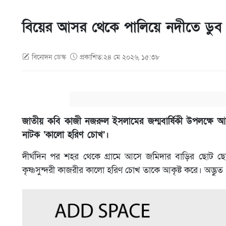
বিয়ের আসর থেকে পালিয়ে নদীতে ডুব
বিনোদন ডেস্ক
প্রকাশিত:২৪ মে ২০২৬, ১৫:৩৮
জাতীয় কবি কাজী নজরুল ইসলামের জন্মবার্ষিকী উপলক্ষে আ
নাটক ‘কালো হরিণ চোখ’।
দীর্ঘদিন পর শহর থেকে গ্রামে আসে জমিদার বাড়ির ছোট ছেলে 
কৃষ্ণসুন্দরী কাজরীর কালো হরিণ চোখ তাকে আকৃষ্ট করে। অদ্ভ