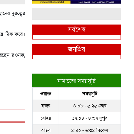
নের দুরত্বের
সর্বশেষ
িয়ে ঠিক করে।
জনপ্রিয়
রেছেন রওনক,
নামাজের সময়সূচি
ওয়াক্ত
সময়সূচি
ফজর
৪:০৮ - ৫:২৫ ভোর
যোহর
১২:০৪ - ৪:৩২ দুপুর
আছর
৪:৪২ - ৬:৩৪ বিকেল