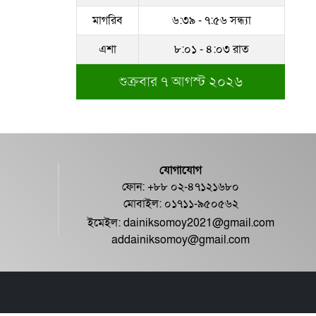
মাগরিব
৬:৩৯ - ৭:৫৬ সন্ধ্যা
এশা
৮:০১ - ৪:০৩ রাত
শুক্রবার ৭ আগস্ট ২০২৬
যোগাযোগ
ফোন: +৮৮ ০২-৪৭১২১৬৮০
মোবাইল: ০১৭১১-৯৫০৫৬২
ইমেইল:
dainiksomoy2021@gmail.com
addainiksomoy@gmail.com