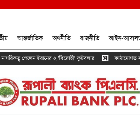
তীয়
আন্তর্জাতিক
অর্থনীতি
রাজনীতি
আইন-আদাল
গরিকত্ব পেলেন ইরানের ২ ‘বিদ্রোহী’ ফুটবলার
কাঠামোগত সংস্কা