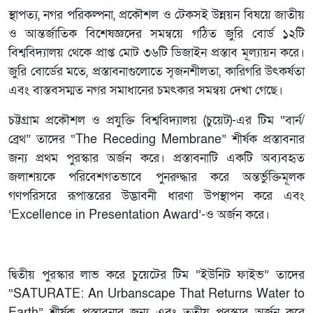
স্থাপত্য, নগর পরিকল্পনা, প্রকৌশল ও টেকসই উন্নয়ন বিষয়ে জাতীয়
ও আন্তর্জাতিক বিশেষজ্ঞদের সমন্বয়ে গঠিত জুরি বোর্ড ১২টি
বিশ্ববিদ্যালয় থেকে প্রাপ্ত মোট ৩৬টি ডিজাইন প্রস্তাব মূল্যায়ন করে।
জুরি বোর্ডের মতে, প্রস্তাবনাগুলোতে সৃজনশীলতা, কারিগরি উৎকর্ষতা
এবং বাস্তবসম্মত নগর সমাধানের চমৎকার সমন্বয় দেখা গেছে।
চট্টগ্রাম প্রকৌশল ও প্রযুক্তি বিশ্ববিদ্যালয় (চুয়েট)-এর টিম “বার্ন/
ব্রেথ” তাদের “The Receding Membrane” শীর্ষক প্রস্তাবনার
জন্য প্রথম পুরস্কার অর্জন করে। প্রস্তাবনাটি একটি অব্যবহৃত
জলাশয়কে পরিবেশগতভাবে পুনরুদ্ধার করে অন্তর্ভুক্তিমূলক
গণপরিসরে রূপান্তরের উদ্ভাবনী ধারণা উপস্থাপন করে এবং
‘Excellence in Presentation Award’-ও অর্জন করে।
দ্বিতীয় পুরস্কার লাভ করে চুয়েটের টিম “ইউনিট ফাইভ” তাদের
“SATURATE: An Urbanscape That Returns Water to
Earth” শীর্ষক প্রস্তাবনার জন্য এবং তৃতীয় পুরস্কার অর্জন করে