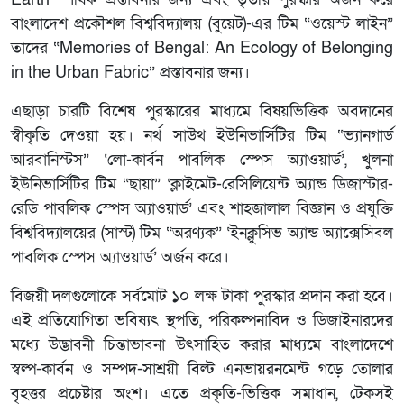
বাংলাদেশ প্রকৌশল বিশ্ববিদ্যালয় (বুয়েট)-এর টিম “ওয়েস্ট লাইন”
তাদের “Memories of Bengal: An Ecology of Belonging
in the Urban Fabric” প্রস্তাবনার জন্য।
এছাড়া চারটি বিশেষ পুরস্কারের মাধ্যমে বিষয়ভিত্তিক অবদানের
স্বীকৃতি দেওয়া হয়। নর্থ সাউথ ইউনিভার্সিটির টিম “ভ্যানগার্ড
আরবানিস্টস” ‘লো-কার্বন পাবলিক স্পেস অ্যাওয়ার্ড’, খুলনা
ইউনিভার্সিটির টিম “ছায়া” ‘ক্লাইমেট-রেসিলিয়েন্ট অ্যান্ড ডিজাস্টার-
রেডি পাবলিক স্পেস অ্যাওয়ার্ড’ এবং শাহজালাল বিজ্ঞান ও প্রযুক্তি
বিশ্ববিদ্যালয়ের (সাস্ট) টিম “অরণ্যক” ‘ইনক্লুসিভ অ্যান্ড অ্যাক্সেসিবল
পাবলিক স্পেস অ্যাওয়ার্ড’ অর্জন করে।
বিজয়ী দলগুলোকে সর্বমোট ১০ লক্ষ টাকা পুরস্কার প্রদান করা হবে।
এই প্রতিযোগিতা ভবিষ্যৎ স্থপতি, পরিকল্পনাবিদ ও ডিজাইনারদের
মধ্যে উদ্ভাবনী চিন্তাভাবনা উৎসাহিত করার মাধ্যমে বাংলাদেশে
স্বল্প-কার্বন ও সম্পদ-সাশ্রয়ী বিল্ট এনভায়রনমেন্ট গড়ে তোলার
বৃহত্তর প্রচেষ্টার অংশ। এতে প্রকৃতি-ভিত্তিক সমাধান, টেকসই