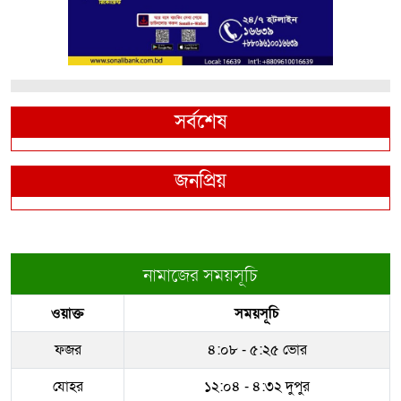
সর্বশেষ
জনপ্রিয়
নামাজের সময়সূচি
ওয়াক্ত
সময়সূচি
ফজর
৪:০৮ - ৫:২৫ ভোর
যোহর
১২:০৪ - ৪:৩২ দুপুর