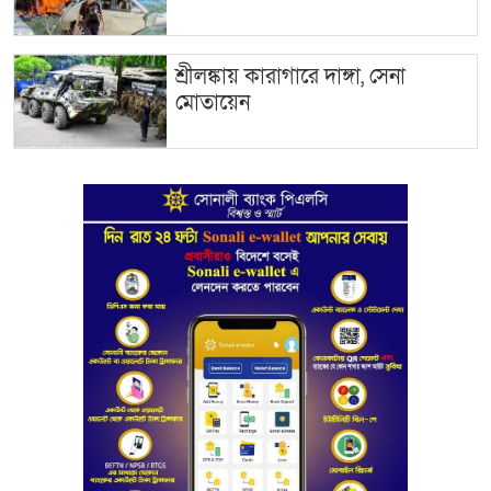
শ্রীলঙ্কায় কারাগারে দাঙ্গা, সেনা
মোতায়েন