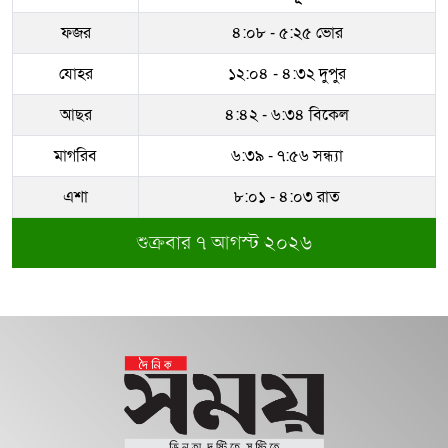
ফজর
৪:০৮ - ৫:২৫ ভোর
যোহর
১২:০৪ - ৪:৩২ দুপুর
আছর
৪:৪২ - ৬:৩৪ বিকেল
মাগরিব
৬:৩৯ - ৭:৫৬ সন্ধ্যা
এশা
৮:০১ - ৪:০৩ রাত
শুক্রবার ৭ আগস্ট ২০২৬