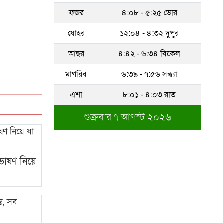
ফজর
৪:০৮ - ৫:২৫ ভোর
সম্পদের পাহাড় গড়েছেন
নকল নবিশ আতাউর রহমান
যোহর
১২:০৪ - ৪:৩২ দুপুর
অবশেষে বরখাস্ত রাজউকের
আছর
৪:৪২ - ৬:৩৪ বিকেল
শফিউল্লাহ বাবু
মাগরিব
৬:৩৯ - ৭:৫৬ সন্ধ্যা
১৮ জুলাই সব মোবাইল
এশা
৮:০১ - ৪:০৩ রাত
গ্রাহকরা পাবেন ১ জিবি ফ্রি
ইন্টারনেট
শুক্রবার ৭ আগস্ট ২০২৬
শেরে বাংলা বালিকা
মহাবিদ্যালয়ে ‘নিয়ম ভেঙে
নিয়োগ পরিক্ষা’
 ভাষণ নিয়ে