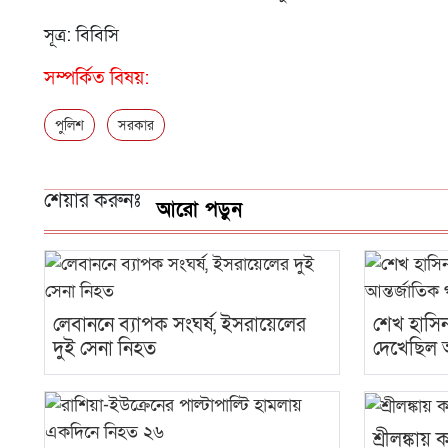
সূত্র: বিবিসি
সম্পর্কিত বিষয়:
পুলিশ
সরকার
শেয়ার করুনঃ
আরো পড়ুন
লেবাননে ব্যাপক সংঘর্ষ, ইসরায়েলের
শেখ হাসি
দুই সেনা নিহত
দেখেছিল আ
শ্রীলঙ্কায় 