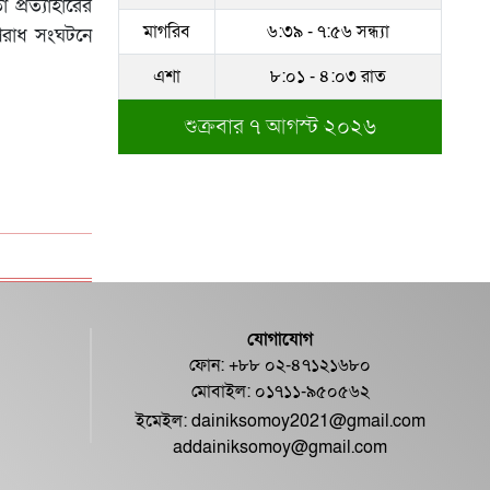
প্রত্যাহারের
মাগরিব
৬:৩৯ - ৭:৫৬ সন্ধ্যা
অপরাধ সংঘটনে
এশা
৮:০১ - ৪:০৩ রাত
শুক্রবার ৭ আগস্ট ২০২৬
যোগাযোগ
ফোন: +৮৮ ০২-৪৭১২১৬৮০
মোবাইল: ০১৭১১-৯৫০৫৬২
ইমেইল:
dainiksomoy2021@gmail.com
addainiksomoy@gmail.com