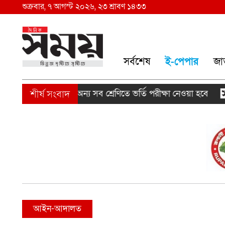
শুক্রবার, ৭ আগস্ট ২০২৬, ২৩ শ্রাবণ ১৪৩৩
সর্বশেষ
ই-পেপার
জা
রথম শ্রেণিতে লটারি, অন্য সব শ্রেণিতে ভর্তি পরীক্ষা নেওয়া হবে
আইন-আদালত