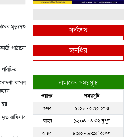
ের মৃত্যুদণ্ড
সর্বশেষ
োর্টে পাঠানো
জনপ্রিয়
ে পরিচিত।
নামাজের সময়সূচি
় ঘোষণা করেন
 করেন।
ওয়াক্ত
সময়সূচি
া হয়।
ফজর
৪:০৮ - ৫:২৫ ভোর
ম মৃত রামিসার
যোহর
১২:০৪ - ৪:৩২ দুপুর
আছর
৪:৪২ - ৬:৩৪ বিকেল