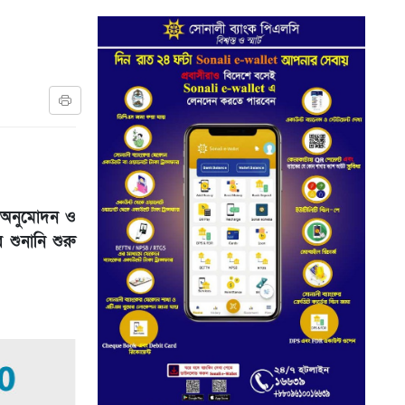
্ড অনুমোদন ও
শুনানি শুরু