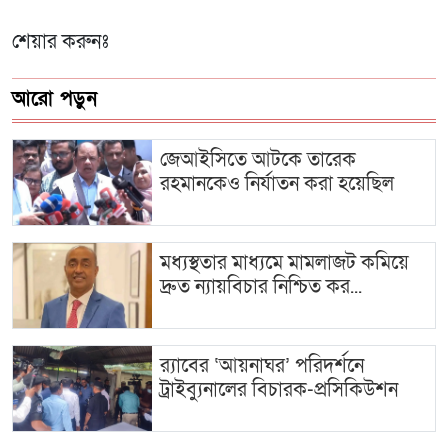
শেয়ার করুনঃ
আরো পড়ুন
জেআইসিতে আটকে তারেক
রহমানকেও নির্যাতন করা হয়েছিল
মধ্যস্থতার মাধ্যমে মামলাজট কমিয়ে
দ্রুত ন্যায়বিচার নিশ্চিত কর...
র‍্যাবের ‘আয়নাঘর’ পরিদর্শনে
ট্রাইব্যুনালের বিচারক-প্রসিকিউশন