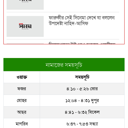
জুলাই শেষ হব...
ফারুকীর সেই সিনেমা দেখে যা বললেন
উপদেষ্টা নাহিদ-আসিফ
ভারত-চীনের ওপর ১০০ শতাংশ শুল্ক
আরোপের বিল পাস যুক্...
দিনাজপুরের ইউএনও ফজলে এলাহীকে
কুড়িগ্রামে বদলি
বন্যার্তদের উপহার দিতে রোববার চট্টগ্রাম
যাচ্ছেন প্...
নামাজের সময়সূচি
রাজউকের ইমারত পরিদর্শক বাপ্পিকে
ওয়াক্ত
সময়সূচি
জোন-৮ এ বদলী
ফের বাড়ল স্বর্ণের দাম
ফজর
৪:১০ - ৫:২৬ ভোর
ধরাকে সরা জ্ঞান করেন উমেদার রানা
যোহর
১২:০৪ - ৪:৩১ দুপুর
অস্ট্রেলিয়ার নাগরিকত্ব পেলেন ইরানের ২
আছর
৪:৪১ - ৬:৩২ বিকেল
‘বিদ্রোহী’ ফ...
মাগরিব
৬:৩৭ - ৭:৫৩ সন্ধ্যা
সম্পদের পাহাড় গড়েছেন নকল নবিশ