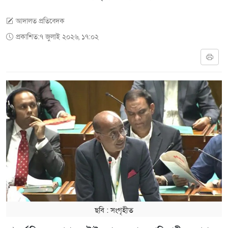
আদালত প্রতিবেদক
প্রকাশিত:৭ জুলাই ২০২৬, ১৭:০২
ছবি ‍: সংগৃহীত