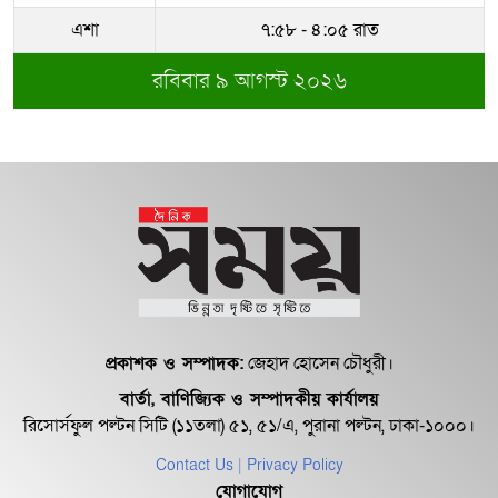
আতাউর রহমান
এশা
৭:৫৮ - ৪:০৫ রাত
রবিবার ৯ আগস্ট ২০২৬
অবশেষে বরখাস্ত রাজউকের শফিউল্লাহ
বাবু
১৮ জুলাই সব মোবাইল গ্রাহকরা পাবেন
১ জিবি ফ্রি ইন্টারনেট
শেরে বাংলা বালিকা মহাবিদ্যালয়ে ‘নিয়ম
ভেঙে নিয়োগ পরিক্ষা’
প্রকাশক ও সম্পাদক:
জেহাদ হোসেন চৌধুরী।
বার্তা, বাণিজ্যিক ও সম্পাদকীয় কার্যালয়
রিসোর্সফুল পল্টন সিটি (১১তলা) ৫১, ৫১/এ, পুরানা পল্টন, ঢাকা-১০০০।
Contact Us
| Privacy Policy
যোগাযোগ