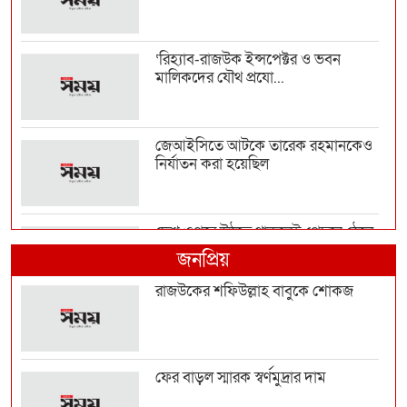
‘রিহ্যাব-রাজউক ইন্সপেক্টর ও ভবন
মালিকদের যৌথ প্রযো...
জেআইসিতে আটকে তারেক রহমানকেও
নির্যাতন করা হয়েছিল
দেশ ওপরে উঠতে থাকলেই পেছনে ঠেলে
দেওয়ার চক্রান্ত হয়...
জনপ্রিয়
রাজউকের শফিউল্লাহ বাবুকে শোকজ
রাজনৈতিক সম্পৃক্ততা যেন পেশাগত
জীবনে বিঘ্ন না ঘটায়...
ফের বাড়ল স্মারক স্বর্ণমুদ্রার দাম
জনগণের অধিকার নিশ্চিত না হওয়া পর্যন্ত