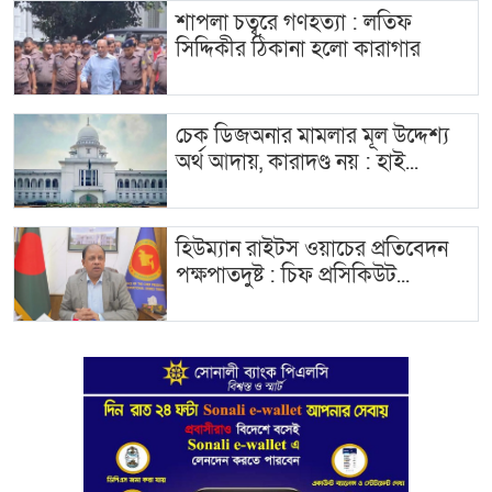
শাপলা চত্বরে গণহত্যা : লতিফ
সিদ্দিকীর ঠিকানা হলো কারাগার
চেক ডিজঅনার মামলার মূল উদ্দেশ্য
অর্থ আদায়, কারাদণ্ড নয় : হাই...
হিউম্যান রাইটস ওয়াচের প্রতিবেদন
পক্ষপাতদুষ্ট : চিফ প্রসিকিউট...