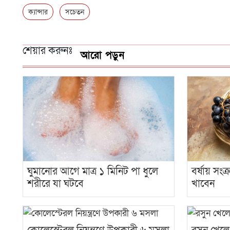
ক্যান্সার
সচেতন
শেয়ার করুনঃ
আরো পড়ুন
ঘুমানোর আগে মাত্র ১ মিনিট পা ধুলে
বর্ষায় সং
শরীরে যা ঘটবে
খাবেন