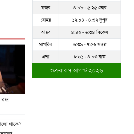
ফজর
৪:০৮ - ৫:২৫ ভোর
সম্পদের পাহাড় গড়েছেন
নকল নবিশ আতাউর রহমান
যোহর
১২:০৪ - ৪:৩২ দুপুর
অবশেষে বরখাস্ত রাজউকের
আছর
৪:৪২ - ৬:৩৪ বিকেল
শফিউল্লাহ বাবু
মাগরিব
৬:৩৯ - ৭:৫৬ সন্ধ্যা
১৮ জুলাই সব মোবাইল
এশা
৮:০১ - ৪:০৩ রাত
গ্রাহকরা পাবেন ১ জিবি ফ্রি
ইন্টারনেট
শুক্রবার ৭ আগস্ট ২০২৬
শেরে বাংলা বালিকা
মহাবিদ্যালয়ে ‘নিয়ম ভেঙে
নিয়োগ পরিক্ষা’
বন্ধ