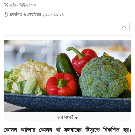
লাইফস্টাইল ডেস্ক
প্রকাশিত:৬ সেপ্টেম্বর ২০২৫, ১০:১৪
ছবি সংগৃহীত
কোলন ক্যান্সার কোলন বা মলদ্বারের টিস্যুতে বিকশিত হয়।