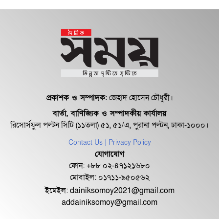
১৮ জুলাই সব মোবাইল গ্রাহকরা পাবেন
১ জিবি ফ্রি ইন্টারনেট
শেরে বাংলা বালিকা মহাবিদ্যালয়ে ‘নিয়ম
ভেঙে নিয়োগ পরিক্ষা’
প্রকাশক ও সম্পাদক:
জেহাদ হোসেন চৌধুরী।
বার্তা, বাণিজ্যিক ও সম্পাদকীয় কার্যালয়
রিসোর্সফুল পল্টন সিটি (১১তলা) ৫১, ৫১/এ, পুরানা পল্টন, ঢাকা-১০০০।
Contact Us
| Privacy Policy
যোগাযোগ
ফোন: +৮৮ ০২-৪৭১২১৬৮০
মোবাইল: ০১৭১১-৯৫০৫৬২
ইমেইল:
dainiksomoy2021@gmail.com
addainiksomoy@gmail.com