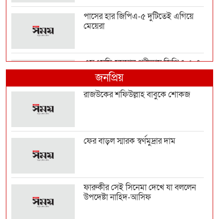
পাসের হার জিপিএ-৫ দুটিতেই এগিয়ে
মেয়েরা
এসএসসি-সমমান পরীক্ষায় জিপিএ-৫ এ
বড় ধস
জনপ্রিয়
রাজউকের শফিউল্লাহ বাবুকে শোকজ
৩১২ প্রতিষ্ঠানে কেউই পাস করেনি
ফের বাড়ল স্মারক স্বর্ণমুদ্রার দাম
ঘনিষ্ঠ দৃশ্য নিয়ে তীব্র বিতর্ক, কিয়ারার
পাশে স্বাম...
ফারুকীর সেই সিনেমা দেখে যা বললেন
উপদেষ্টা নাহিদ-আসিফ
রাশিয়ায় নতুন ৫০ হাজার সেনা পাঠাচ্ছে
উত্তর কোরিয়া,...