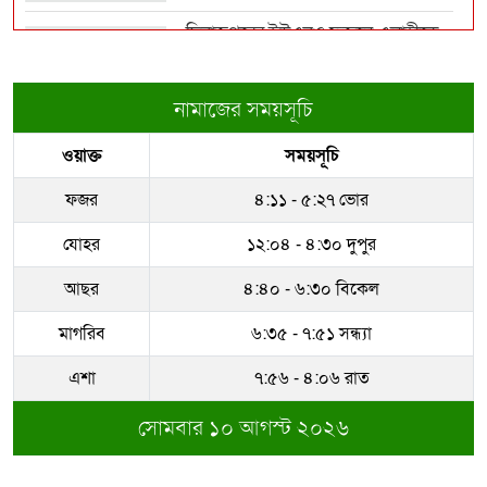
দিনাজপুরের ইউএনও ফজলে এলাহীকে
কুড়িগ্রামে বদলি
রিয়াল মাদ্রিদে কড়া নিয়ম চালু মরিনিয়োর
নামাজের সময়সূচি
রাজউকের ইমারত পরিদর্শক বাপ্পিকে
ওয়াক্ত
সময়সূচি
জোন-৮ এ বদলী
এসএসসি-সমমান পরীক্ষার ফল প্রকাশ,
পাসের হার ৬২.২৫ শ...
ফজর
৪:১১ - ৫:২৭ ভোর
ধরাকে সরা জ্ঞান করেন উমেদার রানা
যোহর
১২:০৪ - ৪:৩০ দুপুর
গাজা নিয়ে ট্রাম্পের ১৫ দফা পরিকল্পনা
আছর
৪:৪০ - ৬:৩০ বিকেল
প্রত্যাখ্যান...
মাগরিব
৬:৩৫ - ৭:৫১ সন্ধ্যা
সম্পদের পাহাড় গড়েছেন নকল নবিশ
আতাউর রহমান
এশা
৭:৫৬ - ৪:০৬ রাত
সোমবার ১০ আগস্ট ২০২৬
অবশেষে বরখাস্ত রাজউকের শফিউল্লাহ
বাবু