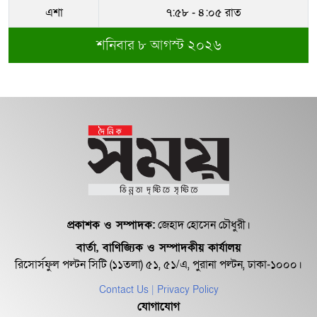
আতাউর রহমান
এশা
৭:৫৮ - ৪:০৫ রাত
শনিবার ৮ আগস্ট ২০২৬
অবশেষে বরখাস্ত রাজউকের শফিউল্লাহ
বাবু
১৮ জুলাই সব মোবাইল গ্রাহকরা পাবেন
১ জিবি ফ্রি ইন্টারনেট
শেরে বাংলা বালিকা মহাবিদ্যালয়ে ‘নিয়ম
ভেঙে নিয়োগ পরিক্ষা’
প্রকাশক ও সম্পাদক:
জেহাদ হোসেন চৌধুরী।
বার্তা, বাণিজ্যিক ও সম্পাদকীয় কার্যালয়
রিসোর্সফুল পল্টন সিটি (১১তলা) ৫১, ৫১/এ, পুরানা পল্টন, ঢাকা-১০০০।
Contact Us
| Privacy Policy
যোগাযোগ