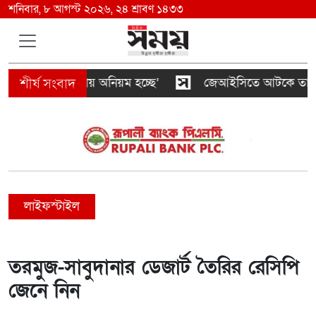
শনিবার, ৮ আগস্ট ২০২৬, ২৪ শ্রাবণ ১৪৩৩
 যৌথ প্রযোজনায় অনিয়ম হচ্ছে’
জেআইসিতে আটকে তারেক রহম
লাইফস্টাইল
তরমুজ-সাবুদানার ডেজার্ট তৈরির রেসিপি
জেনে নিন