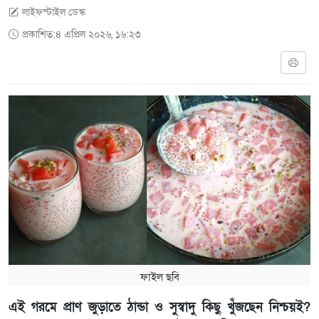
লাইফস্টাইল ডেস্ক
প্রকাশিত:৪ এপ্রিল ২০২৬, ১৬:২৩
ফাইল ছবি
এই গরমে প্রাণ জুড়াতে ঠান্ডা ও সুস্বাদু কিছু খুঁজছেন নিশ্চয়ই?