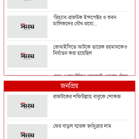
‘রিহ্যাব-রাজউক ইন্সপেক্টর ও ভবন
মালিকদের যৌথ প্রযো...
জেআইসিতে আটকে তারেক রহমানকেও
নির্যাতন করা হয়েছিল
দেশ ওপরে উঠতে থাকলেই পেছনে ঠেলে
দেওয়ার চক্রান্ত হয়...
জনপ্রিয়
রাজউকের শফিউল্লাহ বাবুকে শোকজ
রাজনৈতিক সম্পৃক্ততা যেন পেশাগত
জীবনে বিঘ্ন না ঘটায়...
ফের বাড়ল স্মারক স্বর্ণমুদ্রার দাম
জনগণের অধিকার নিশ্চিত না হওয়া পর্যন্ত