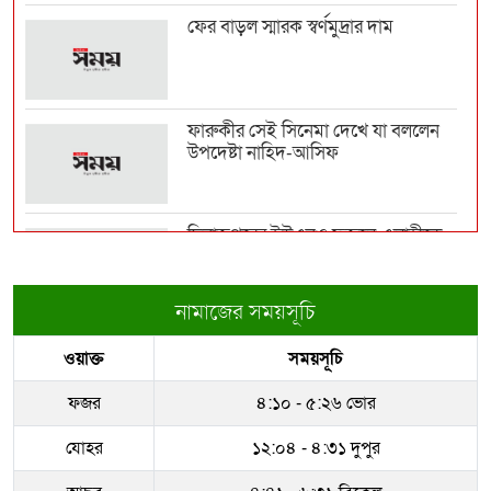
ফের বাড়ল স্মারক স্বর্ণমুদ্রার দাম
বিরোধী দল স্বৈরাচার শেখ হাসিনার ভাষায়
কথা বলছে: মি...
ফারুকীর সেই সিনেমা দেখে যা বললেন
উপদেষ্টা নাহিদ-আসিফ
মহেশখালী পৌঁছেই মাতারবাড়ি মেগা
প্রকল্প পরিদর্শনে প...
দিনাজপুরের ইউএনও ফজলে এলাহীকে
কুড়িগ্রামে বদলি
ব্রাজিলে হেলিকপ্টার বিধ্বস্ত হয়ে নিহত ৪
নামাজের সময়সূচি
রাজউকের ইমারত পরিদর্শক বাপ্পিকে
ওয়াক্ত
সময়সূচি
জোন-৮ এ বদলী
হাসিনা ইস্যুতে বাংলাদেশ-ভারত সম্পর্কে
টানাপোড়েন কি...
ফজর
৪:১০ - ৫:২৬ ভোর
ধরাকে সরা জ্ঞান করেন উমেদার রানা
যোহর
১২:০৪ - ৪:৩১ দুপুর
বলিউডে ডেঙ্গুর হানা, অসুস্থ অভিনেত্রীরা