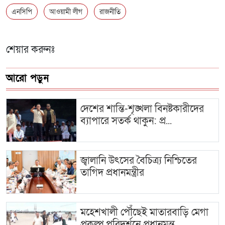
এনসিপি
আওয়ামী লীগ
রাজনীতি
শেয়ার করুনঃ
আরো পড়ুন
দেশের শান্তি-শৃঙ্খলা বিনষ্টকারীদের
ব্যাপারে সতর্ক থাকুন: প্র...
জ্বালানি উৎসের বৈচিত্র্য নিশ্চিতের
তাগিদ প্রধানমন্ত্রীর
মহেশখালী পৌঁছেই মাতারবাড়ি মেগা
প্রকল্প পরিদর্শনে প্রধানমন্ত্...