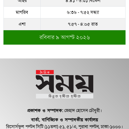
আছর
৪:৪১ - ৬:৩১ বিকেল
মাগরিব
৬:৩৬ - ৭:৫২ সন্ধ্যা
সম্পদের পাহাড় গড়েছেন নকল নবিশ
আতাউর রহমান
এশা
৭:৫৭ - ৪:০৫ রাত
রবিবার ৯ আগস্ট ২০২৬
অবশেষে বরখাস্ত রাজউকের শফিউল্লাহ
বাবু
১৮ জুলাই সব মোবাইল গ্রাহকরা পাবেন
১ জিবি ফ্রি ইন্টারনেট
শেরে বাংলা বালিকা মহাবিদ্যালয়ে ‘নিয়ম
ভেঙে নিয়োগ পরিক্ষা’
প্রকাশক ও সম্পাদক:
জেহাদ হোসেন চৌধুরী।
বার্তা, বাণিজ্যিক ও সম্পাদকীয় কার্যালয়
রিসোর্সফুল পল্টন সিটি (১১তলা) ৫১, ৫১/এ, পুরানা পল্টন, ঢাকা-১০০০।