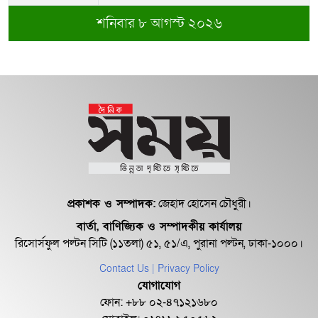
শনিবার ৮ আগস্ট ২০২৬
অবশেষে বরখাস্ত রাজউকের শফিউল্লাহ
বাবু
১৮ জুলাই সব মোবাইল গ্রাহকরা পাবেন
১ জিবি ফ্রি ইন্টারনেট
শেরে বাংলা বালিকা মহাবিদ্যালয়ে ‘নিয়ম
ভেঙে নিয়োগ পরিক্ষা’
প্রকাশক ও সম্পাদক:
জেহাদ হোসেন চৌধুরী।
বার্তা, বাণিজ্যিক ও সম্পাদকীয় কার্যালয়
রিসোর্সফুল পল্টন সিটি (১১তলা) ৫১, ৫১/এ, পুরানা পল্টন, ঢাকা-১০০০।
Contact Us
| Privacy Policy
যোগাযোগ
ফোন: +৮৮ ০২-৪৭১২১৬৮০