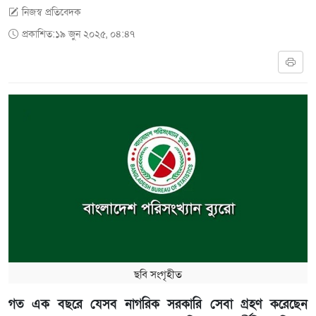
নিজস্ব প্রতিবেদক
প্রকাশিত:১৯ জুন ২০২৫, ০৪:৪৭
ছবি সংগৃহীত
গত এক বছরে যেসব নাগরিক সরকারি সেবা গ্রহণ করেছেন