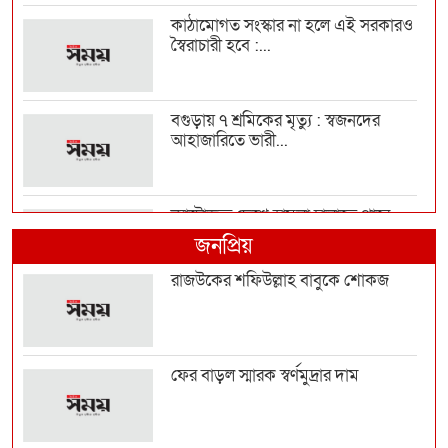
কাঠামোগত সংস্কার না হলে এই সরকারও
স্বৈরাচারী হবে :...
বগুড়ায় ৭ শ্রমিকের মৃত্যু : স্বজনদের
আহাজারিতে ভারী...
ন্যাটোভুক্ত দেশে হামলা চালাতে পারে
রাশিয়া
জনপ্রিয়
রাজউকের শফিউল্লাহ বাবুকে শোকজ
‘আমিও বিশ্বাস করতে চাই তিনি
ডিসেম্বরেই আসবেন, আইনে...
ফের বাড়ল স্মারক স্বর্ণমুদ্রার দাম
টেকসই গণতন্ত্র প্রতিষ্ঠায় দায়িত্বশীল
গণমাধ্যমের বি...