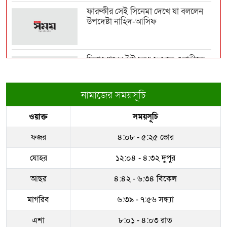
ফারুকীর সেই সিনেমা দেখে যা বললেন
উপদেষ্টা নাহিদ-আসিফ
প্রথম শ্রেণিতে লটারি, অন্য সব শ্রেণিতে
ভর্তি পরীক্...
দিনাজপুরের ইউএনও ফজলে এলাহীকে
কুড়িগ্রামে বদলি
বিমানবন্দরে ভিআইপি-সিআইপিসহ
সবাইকে তল্লাশির নির্দে...
নামাজের সময়সূচি
রাজউকের ইমারত পরিদর্শক বাপ্পিকে
ওয়াক্ত
সময়সূচি
জোন-৮ এ বদলী
‘মানুষ তোমাকে নিয়ে হিংসা করবে, এটাই
স্বাভাবিক’; জর...
ফজর
৪:০৮ - ৫:২৫ ভোর
ধরাকে সরা জ্ঞান করেন উমেদার রানা
যোহর
১২:০৪ - ৪:৩২ দুপুর
রাষ্ট্রপতি নির্বাচন ২০ আগস্ট
আছর
৪:৪২ - ৬:৩৪ বিকেল
মাগরিব
৬:৩৯ - ৭:৫৬ সন্ধ্যা
সম্পদের পাহাড় গড়েছেন নকল নবিশ
আতাউর রহমান
এশা
৮:০১ - ৪:০৩ রাত