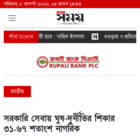
শনিবার, ৮ আগস্ট ২০২৬, ২৪ শ্রাবণ ১৪৩৩
কারও স্বৈরাচারী হবে : নাহিদ ইসলাম
বগুড়ায় ৭ শ্রমিকের মৃ
জাতীয়
সরকারি সেবায় ঘুষ-দুর্নীতির শিকার
৩১.৬৭ শতাংশ নাগরিক