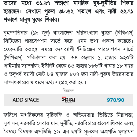
তাদের মধ্যে ৩১.৬৭ শতাংশ নাগরিক ঘুষ-দুর্নীতির শিকার
হয়েছেন। সেখানে পুরুষ ৩৮.৬২ শতাংশ এবং নারী ২২.৭১
শতাংশ মানুষ ঘুষের শিকার।
বৃহস্পতিবার (১৯ জুন) বাংলাদেশ পরিসংখ্যান ব্যুরো (বিবিএস)
সিটিজেন পারসেপশন সার্ভে করে এমন তথ্য প্রকাশ করেছে।
ফেব্রুয়ারি ২০২৫ সময়ে দেশব্যাপী ‘সিটিজেন পারসেপশন সার্ভে
(সিপিএস)’ পরিচালনা করা হয়। ৬৪ জেলার ১, হাজার ৯২০টি
প্রাইমারি স্যাম্পলিং ইউনিট থেকে ৪৫ হাহার ৮৮৮টি খানার ১৮ বছর
ও তদূর্ধ্ব বয়সী মোট ৮৪ হাজার ৮০৭ জন নারী-পুরুষ উত্তরদাতার
সাক্ষাৎকারের মাধ্যমে তথ্য সংগ্রহ করা হয়।
বিজ্ঞাপন
জরিপে নাগরিকদের দৃষ্টিভঙ্গি ও অভিজ্ঞতার ভিত্তিতে নিরাপত্তা,
সুশাসন, সরকারি সেবার মান, দুর্নীতি, ন্যায়বিচারে প্রবেশাধিকার এবং
বৈষম্য বিষয়ক এসডিজি ১৬ এর ছয়টি সূচকের অগ্রগতি মূল্যায়ন