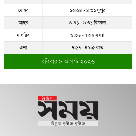
যোহর
১২:০৪ - ৪:৩১ দুপুর
আছর
৪:৪১ - ৬:৩১ বিকেল
মাগরিব
৬:৩৬ - ৭:৫২ সন্ধ্যা
এশা
৭:৫৭ - ৪:০৫ রাত
রবিবার ৯ আগস্ট ২০২৬