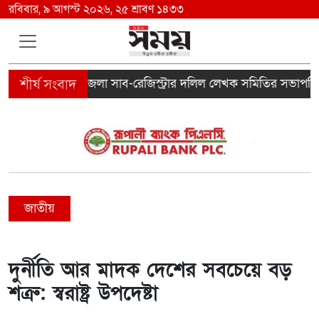
রবিবার, ৯ আগস্ট ২০২৬, ২৫ শ্রাবণ ১৪৩৩
লালমনিরহাট জেলা সাব-রেজিস্ট্রার দলিল লেখক সমিতির সভাপতি সির
জাতীয়
দুর্নীতি আর মাদক দেশের সবচেয়ে বড়
শত্রু: স্বরাষ্ট্র উপদেষ্টা