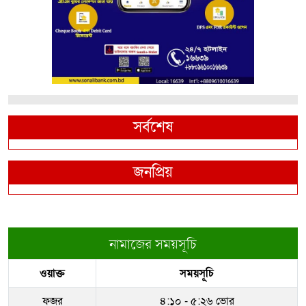
সর্বশেষ
জনপ্রিয়
নামাজের সময়সূচি
ওয়াক্ত
সময়সূচি
ফজর
৪:১০ - ৫:২৬ ভোর