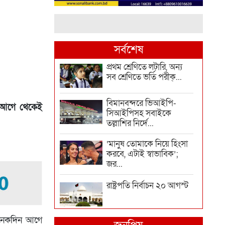
সর্বশেষ
প্রথম শ্রেণিতে লটারি, অন্য
সব শ্রেণিতে ভর্তি পরীক্...
বিমানবন্দরে ভিআইপি-
েক আগে থেকেই
সিআইপিসহ সবাইকে
তল্লাশির নির্দে...
‘মানুষ তোমাকে নিয়ে হিংসা
করবে, এটাই স্বাভাবিক’;
জর...
রাষ্ট্রপতি নির্বাচন ২০ আগস্ট
, অনেকদিন আগে
হাম উপসর্গে আরও ৬ শিশুর