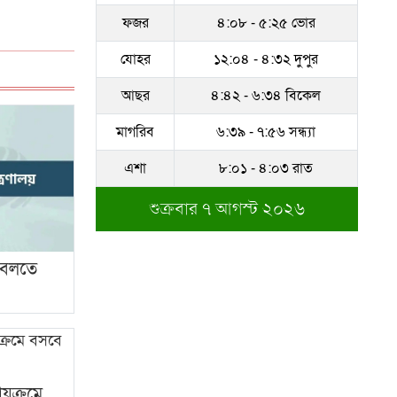
ফজর
৪:০৮ - ৫:২৫ ভোর
সম্পদের পাহাড় গড়েছেন
নকল নবিশ আতাউর রহমান
যোহর
১২:০৪ - ৪:৩২ দুপুর
অবশেষে বরখাস্ত রাজউকের
আছর
৪:৪২ - ৬:৩৪ বিকেল
শফিউল্লাহ বাবু
মাগরিব
৬:৩৯ - ৭:৫৬ সন্ধ্যা
১৮ জুলাই সব মোবাইল
এশা
৮:০১ - ৪:০৩ রাত
গ্রাহকরা পাবেন ১ জিবি ফ্রি
ইন্টারনেট
শুক্রবার ৭ আগস্ট ২০২৬
শেরে বাংলা বালিকা
মহাবিদ্যালয়ে ‘নিয়ম ভেঙে
া বলতে
নিয়োগ পরিক্ষা’
ায়ক্রমে