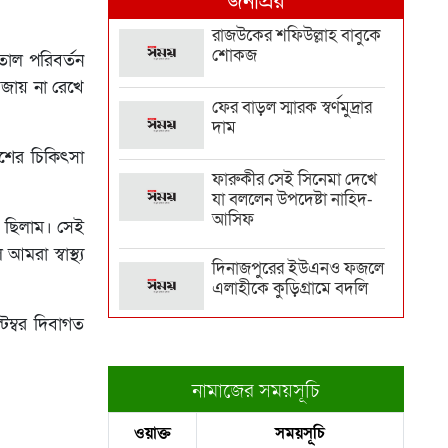
জনপ্রিয়
মৃত্যু
রাজউকের শফিউল্লাহ বাবুকে
শোকজ
াতাল পরিবর্তন
নির্বাসন থেকে আন্তর্জাতিক
মঞ্চে আফগান নারী
জায় না রেখে
ফুটবলার...
ফের বাড়ল স্মারক স্বর্ণমুদ্রার
দাম
সালমানের খানের বিরুদ্ধে
শের চিকিৎসা
প্রতারণার অভিযোগ,
ফারুকীর সেই সিনেমা দেখে
আদালতে ত...
যা বললেন উপদেষ্টা নাহিদ-
আসিফ
লেবাননে ব্যাপক সংঘর্ষ,
ল ছিলাম। সেই
ইসরায়েলের দুই সেনা নিহত
রা স্বাস্থ্য
দিনাজপুরের ইউএনও ফজলে
এলাহীকে কুড়িগ্রামে বদলি
স্বর্ণের ভরি ২ লাখ ৩২ হাজার
টেম্বর দিবাগত
রাজউকের ইমারত পরিদর্শক
বাপ্পিকে জোন-৮ এ বদলী
দিল্লিতে শেখ হাসিনাকে কথা
নামাজের সময়সূচি
বলতে দেওয়ায় ক্ষুব্ধ ঢাকা
ধরাকে সরা জ্ঞান করেন
উমেদার রানা
ওয়াক্ত
সময়সূচি