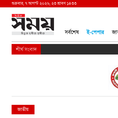
শুক্রবার, ৭ আগস্ট ২০২৬, ২৩ শ্রাবণ ১৪৩৩
সর্বশেষ
ই-পেপার
জা
জাতীয়