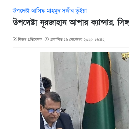
উপদেষ্টা আসিফ মাহমুদ সজীব ভূঁইয়া
উপদেষ্টা নূরজাহান আপার ক্যান্সার, সি
নিজস্ব প্রতিবেদক
প্রকাশিত:১৬ সেপ্টেম্বর ২০২৫, ১৬:৪২