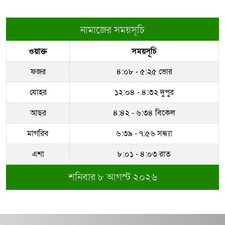
নামাজের সময়সূচি
ওয়াক্ত
সময়সূচি
ফজর
৪:০৮ - ৫:২৫ ভোর
যোহর
১২:০৪ - ৪:৩২ দুপুর
আছর
৪:৪২ - ৬:৩৪ বিকেল
মাগরিব
৬:৩৯ - ৭:৫৬ সন্ধ্যা
এশা
৮:০১ - ৪:০৩ রাত
শনিবার ৮ আগস্ট ২০২৬