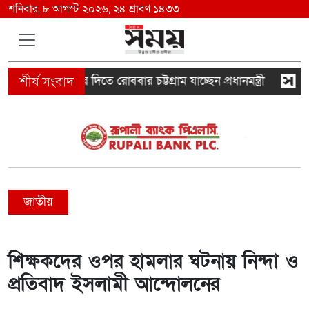
শনিবার, ৮ আগস্ট ২০২৬, ২৪ শ্রাবণ ১৪৩৩
্যার্তদের উপহার দিতে রোববার চট্টগ্রাম যাচ্ছেন প্রধানমন্ত্রী
ফের 
জাতীয়
শিক্ষকদের ওপর হামলার ঘটনায় নিন্দা ও
প্রতিবাদ ইসলামী আন্দোলনের