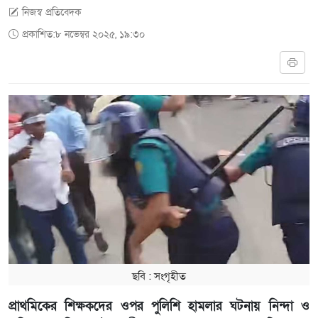
নিজস্ব প্রতিবেদক
প্রকাশিত:৮ নভেম্বর ২০২৫, ১৯:৩০
ছবি : সংগৃহীত
প্রাথমিকের শিক্ষকদের ওপর পুলিশি হামলার ঘটনায় নিন্দা ও