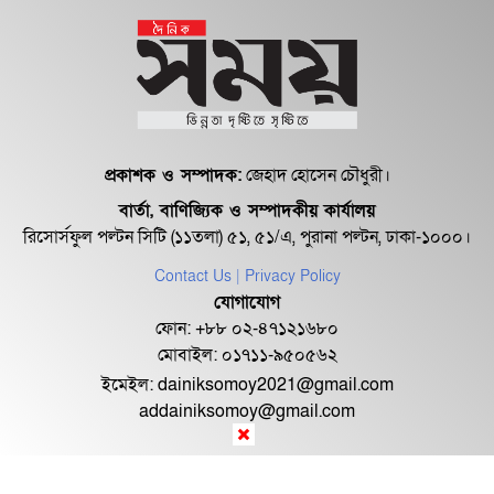
প্রকাশক ও সম্পাদক:
জেহাদ হোসেন চৌধুরী।
বার্তা, বাণিজ্যিক ও সম্পাদকীয় কার্যালয়
রিসোর্সফুল পল্টন সিটি (১১তলা) ৫১, ৫১/এ, পুরানা পল্টন, ঢাকা-১০০০।
Contact Us
| Privacy Policy
যোগাযোগ
ফোন: +৮৮ ০২-৪৭১২১৬৮০
মোবাইল: ০১৭১১-৯৫০৫৬২
ইমেইল:
dainiksomoy2021@gmail.com
addainiksomoy@gmail.com
© ২০২৬ Dainik Somoy কর্তৃক সর্বসত্ব ® সংরক্ষিত