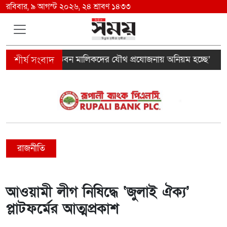
রবিবার, ৯ আগস্ট ২০২৬, ২৪ শ্রাবণ ১৪৩৩
ক ইন্সপেক্টর ও ভবন মালিকদের যৌথ প্রযোজনায় অনিয়ম হচ্ছে’
রাজনীতি
আওয়ামী লীগ নিষিদ্ধে ‘জুলাই ঐক্য’
প্লাটফর্মের আত্মপ্রকাশ