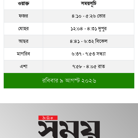
ওয়াক্ত
সময়সূচি
ফজর
৪:১০ - ৫:২৬ ভোর
যোহর
১২:০৪ - ৪:৩১ দুপুর
আছর
৪:৪১ - ৬:৩২ বিকেল
মাগরিব
৬:৩৭ - ৭:৫৩ সন্ধ্যা
এশা
৭:৫৮ - ৪:০৫ রাত
রবিবার ৯ আগস্ট ২০২৬