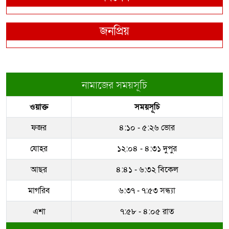
জনপ্রিয়
নামাজের সময়সূচি
ওয়াক্ত
সময়সূচি
ফজর
৪:১০ - ৫:২৬ ভোর
যোহর
১২:০৪ - ৪:৩১ দুপুর
আছর
৪:৪১ - ৬:৩২ বিকেল
মাগরিব
৬:৩৭ - ৭:৫৩ সন্ধ্যা
এশা
৭:৫৮ - ৪:০৫ রাত