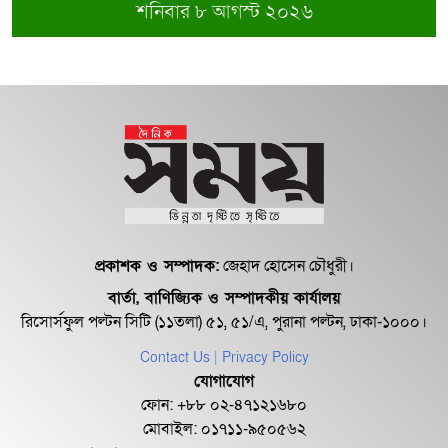
শনিবার ৮ আগস্ট ২০২৬
প্রকাশক ও সম্পাদক:
জেহাদ হোসেন চৌধুরী।
বার্তা, বাণিজ্যিক ও সম্পাদকীয় কার্যালয়
রিসোর্সফুল পল্টন সিটি (১১তলা) ৫১, ৫১/এ, পুরানা পল্টন, ঢাকা-১০০০।
Contact Us
| Privacy Policy
যোগাযোগ
ফোন: +৮৮ ০২-৪৭১২১৬৮০
মোবাইল: ০১৭১১-৯৫০৫৬২