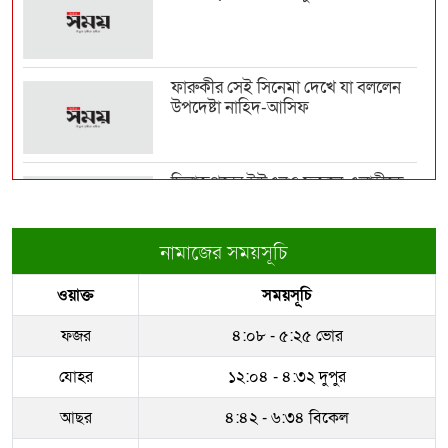
অবসর নাকি নতুন চুক্তি, যা বললেন
নেইমার
ফারুকীর সেই সিনেমা দেখে যা বললেন
উপদেষ্টা নাহিদ-আসিফ
খিলগাঁও-গোড়ান ও মালিবাগের ত্রাস
জিসান গ্রুপের তিন...
দিনাজপুরের ইউএনও ফজলে এলাহীকে
কুড়িগ্রামে বদলি
১২ মাসের মধ্যে সর্বোচ্চ রফতানি
জুলাইয়ে
নামাজের সময়সূচি
রাজউকের ইমারত পরিদর্শক বাপ্পিকে
ওয়াক্ত
সময়সূচি
জোন-৮ এ বদলী
প্রশংসায় ভাসছেন সেনাপ্রধান
ফজর
৪:০৮ - ৫:২৫ ভোর
ধরাকে সরা জ্ঞান করেন উমেদার রানা
যোহর
১২:০৪ - ৪:৩২ দুপুর
রাশিয়া-ইউক্রেনের পাল্টাপাল্টি হামলায়
আছর
৪:৪২ - ৬:৩৪ বিকেল
একদিনে নিহত ২...