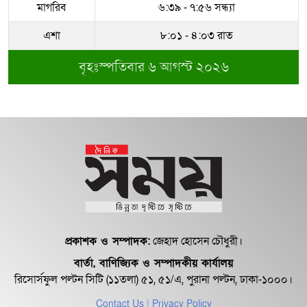
মাগরিব
৬:৩৯ - ৭:৫৬ সন্ধ্যা
সম্পদের পাহাড় গড়েছেন নকল নবিশ
আতাউর রহমান
এশা
৮:০১ - ৪:০৩ রাত
বৃহঃস্পতিবার ৬ আগস্ট ২০২৬
অবশেষে বরখাস্ত রাজউকের শফিউল্লাহ
বাবু
১৮ জুলাই সব মোবাইল গ্রাহকরা পাবেন
১ জিবি ফ্রি ইন্টারনেট
শেরে বাংলা বালিকা মহাবিদ্যালয়ে ‘নিয়ম
ভেঙে নিয়োগ পরিক্ষা’
প্রকাশক ও সম্পাদক:
জেহাদ হোসেন চৌধুরী।
বার্তা, বাণিজ্যিক ও সম্পাদকীয় কার্যালয়
রিসোর্সফুল পল্টন সিটি (১১তলা) ৫১, ৫১/এ, পুরানা পল্টন, ঢাকা-১০০০।
Contact Us
| Privacy Policy