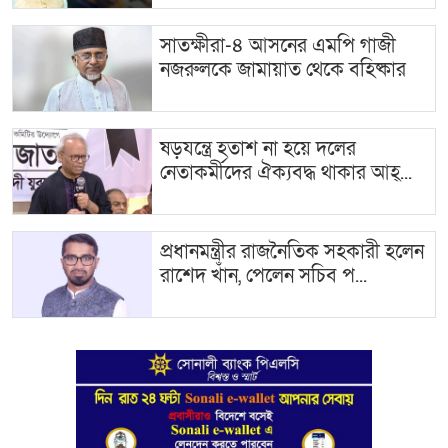
সাতক্ষীরা-৪ আসনের এমপি গাজী
নজরুলকে জামায়াত থেকে বহিষ্কার
ষড়যন্ত্রে হতাশ না হয়ে দলের
নেতাকর্মীদের ঐক্যবদ্ধ থাকার আহ্...
প্রধানমন্ত্রীর রাজনৈতিক সহকারী হলেন
রাশেদ খাঁন, পেলেন সচিব প...