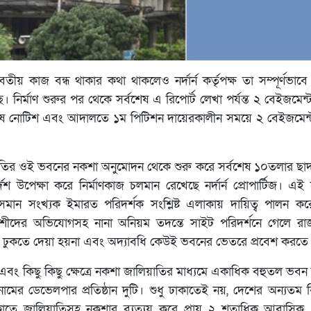
য় কাজ বন্ধ থাকার কথা থাকলেও নর্দার্ন কর্তৃপক্ষ তা সম্পূর্ণভাবে
ে। নির্মাণ শুরুর পর থেকে সর্বশেষ এ রিপোর্ট লেখা পর্যন্ত ২ বেইজমে
েষ নোটিশ এবং আদালতে ১ম পিটিশন দায়েরকালীন সময়ে ২ বেইজমেন
য় সমিতির ওই ভবনের নকশা অনুমোদন থেকে শুরু করে সর্বশেষ ১০তলার ছাদ 
 উপেক্ষা করে নির্মাণকাজ চলমান রেখেছে নর্দার্ন প্রোপার্টিজ। এই
সংখ্যক ইমারত পরিদর্শক সংশ্লিষ্ট এলাকায় দায়িত্ব পালন কর
 প্রতিবেশীদের অভিযোগসহ নানা অনিয়ম তদন্তে সাইট পরিদর্শনে গেলে
তরে ঢুকতে দেয়া হয়না এবং অদ্যাবধি কেউই ভবনের ভেতরে প্রবেশ করতে
এবং কিছু কিছু ক্ষেত্রে নকশা জালিয়াতির মাধ্যমে একাধিক বহুতল ভবন ন
র্মাণ নামের ডেভেলপার প্রতিষ্ঠান দুটি। শুধু ঢাকাতেই নয়, দেশের অন্যত
লাকাতে জালিয়াতিসহ নকশার ব্যত্যয় করে প্রায় ২ শতাধিক আবাসিক,