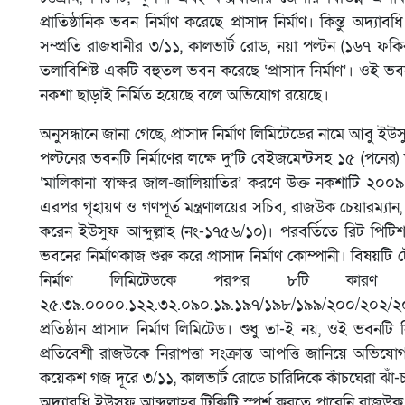
প্রাতিষ্ঠানিক ভবন নির্মাণ করেছে প্রাসাদ নির্মাণ। কিন্তু অদ্যাবধ
সম্প্রতি রাজধানীর ৩/১১, কালভার্ট রোড, নয়া পল্টন (১৬৭ ফ
তলাবিশিষ্ট একটি বহুতল ভবন করেছে ‘প্রাসাদ নির্মাণ’। ওই ভব
নকশা ছাড়াই নির্মিত হয়েছে বলে অভিযোগ রয়েছে।
অনুসন্ধানে জানা গেছে, প্রাসাদ নির্মাণ লিমিটেডের নামে আবু 
পল্টনের ভবনটি নির্মাণের লক্ষে দু’টি বেইজমেন্টসহ ১৫ (পনের
‘মালিকানা স্বাক্ষর জাল-জালিয়াতির’ করণে উক্ত নকশাটি ২০০৯ 
এরপর গৃহায়ণ ও গণপূর্ত মন্ত্রণালয়ের সচিব, রাজউক চেয়ারম্
করেন ইউসুফ আব্দুল্লাহ (নং-১৭৫৬/১০)। পরবর্তিতে রিট পি
ভবনের নির্মাণকাজ শুরু করে প্রাসাদ নির্মাণ কোম্পানী। বিষয়টি
নির্মাণ লিমিটেডকে পরপর ৮টি কারণ 
২৫.৩৯.০০০০.১২২.৩২.০৯০.১৯.১৯৭/১৯৮/১৯৯/২০০/২০২/২০৪/২০৮
প্রতিষ্ঠান প্রাসাদ নির্মাণ লিমিটেড। শুধু তা-ই নয়, ওই ভ
প্রতিবেশী রাজউকে নিরাপত্তা সংক্রান্ত আপত্তি জানিয়ে অভি
কয়েকশ গজ দূরে ৩/১১, কালভার্ট রোডে চারিদিকে কাঁচঘেরা ঝাঁ-
অদ্যাবধি ইউসুফ আব্দুল্লাহর টিকিটি স্পর্শ করতে পারেনি রাজউক 