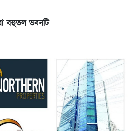
া বহুতল ভবনটি