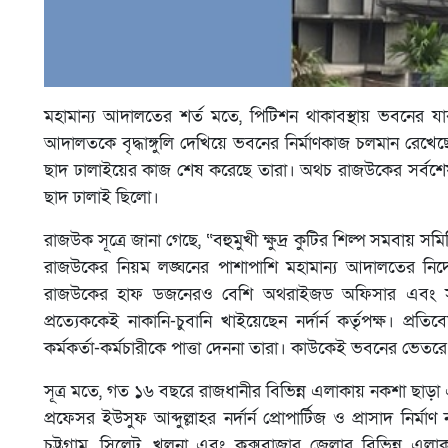
মহামান্য আদালতের শর্ত মতে, পিটিশন থাকাবস্থায় ভবনের যাবতী
আদালতকে বৃদ্ধাঙ্গুলি দেখিয়ে ভবনের নির্মাণকাজ চলমান রেখেছ
ছাদ ঢালাইয়ের কাজ শেষ করেছে তারা। অথচ রাজউকের সর্বশ
ছাদ ঢালাই ছিলো।
রাজউক সূত্রে জানা গেছে, “বহুমুখী ক্ষুদ্র কুটির শিল্প সমবা
রাজউকের নিয়ম লঙ্ঘনের পাশাপাশি মহামান্য আদালতের নির্দেশ
রাজউকের হাফ ডজনেরও বেশি অথরাইজড অফিসার এবং সমান 
প্রত্যেককেই নাকানি-চুবানি খাইয়েছেন নর্দার্ন কর্তৃপক্ষ।
কর্মকর্তা-কর্মচারীকে পাত্তা দেননা তারা। কাউকেই ভবনের ভে
সূত্র মতে, গত ১৬ বছরে রাজধানীর বিভিন্ন এলাকায় নকশা ছাড়া 
প্রফেসর ইউসুফ আব্দুল্লাহর নর্দার্ন প্রোপার্টিজ ও প্রাসাদ নি
চট্টগ্রাম, সিলেট, খুলনা এবং কক্সবাজার জেলার বিভিন্ন এ