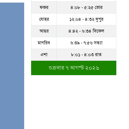
ফজর
৪:০৮ - ৫:২৫ ভোর
সম্পদের পাহাড় গড়েছেন
নকল নবিশ আতাউর রহমান
যোহর
১২:০৪ - ৪:৩২ দুপুর
অবশেষে বরখাস্ত রাজউকের
আছর
৪:৪২ - ৬:৩৪ বিকেল
শফিউল্লাহ বাবু
মাগরিব
৬:৩৯ - ৭:৫৬ সন্ধ্যা
১৮ জুলাই সব মোবাইল
এশা
৮:০১ - ৪:০৩ রাত
গ্রাহকরা পাবেন ১ জিবি ফ্রি
ইন্টারনেট
শুক্রবার ৭ আগস্ট ২০২৬
শেরে বাংলা বালিকা
মহাবিদ্যালয়ে ‘নিয়ম ভেঙে
নিয়োগ পরিক্ষা’