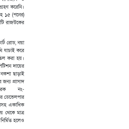
া গ্রহণ করেনি।
সহ ১৫ (পনের)
বনটি রাজউকের
ার্ট রোড, নয়া
থি যাচাই করে
াতিল করা হয়।
পিটিশন দায়ের
 নকশা ছাড়াই
 জন্য প্রাসাদ
ারক নং-
ার ডেভেলপার
খানসহ একাধিক
য় থেকে মাত্র
নির্মিত হলেও