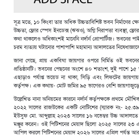
সূত্র মতে, ১০ কিংবা তার অধিক উচ্চতাবিশিষ্ট ভবন নির্মাণের ক
উচ্চতা, ফ্লোর স্পেস ইনডেক্স (ঋঝও), অগ্নি নিরাপত্তা ব্যবস্থা,
কথা থাকলেও অধিকাংশই মানেনি নর্দার্ন প্রোপার্টিজ। ভবনের প
চরম ব্যত্যয় ঘটানোর পাশাপাশি মহামান্য আদালতের নিষেধাজ্ঞাকে ব
জানা গেছে, প্রায় একবিঘা জায়গার ওপরে নির্মিত ওই ভবন
প্রতিষ্ঠানটি। ভবনের পেছনের অংশে ৪০ শতাংশ, দুই পাশে 
এছাড়াও পর্যাপ্ত ভয়েড না থাকা, সিড়ি এবং লিফটের জায়গায়
কর্তৃপক্ষ। এক কথায়- মোট জমির ৯৫ ভাগেরও বেশি জায়গাজুড়ে নির
উল্লেখিত নানা অনিয়মের কারনে নর্দার্ন কর্তৃপক্ষকে প্রথমে
২০২২ সালের রাজউকের একটি নোটিশের (স্মারক নং- ২৫.৩৯.০০
ইউসুফ মো. আব্দুল্লাহ ২০২৩ সালের ১৬ নভেম্বর উচ্চ আদা
মঞ্জুর করেন। ওই পিটিশনের মেয়াদ ছিলো ২০২৫ সালের ২৩ এপ্রিল
আপিল করলে পিটিশনের মেয়াদ ২০২৬ সালের এপ্রিল পর্যন্ত