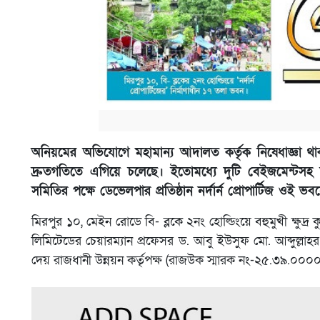
অনিয়মের অভিযোগে মহামান্য আদালত কর্তৃক নিষেধাজ্ঞা থাক
দ্রুতগতিতে এগিয়ে চলেছে। ইতোমধ্যে দুটি বেইজমেন্টসহ 
সমিতির পক্ষে ডেভেলপার প্রতিষ্ঠান নর্দার্ন প্রোপার্টিজ ওই 
মিরপুর ১০, মেইন রোডে বি- ব্লকে ২নং হোল্ডিংয়ে বহুমুখী ক্ষুদ্র
লিমিটেডের চেয়ারম্যান প্রফেসর ড. আবু ইউসুফ মো. আব্দুল্লাহর
দেয় রাজধানী উন্নয়ন কর্তৃপক্ষ (রাজউক স্মারক নং-২৫.৩৯.০০