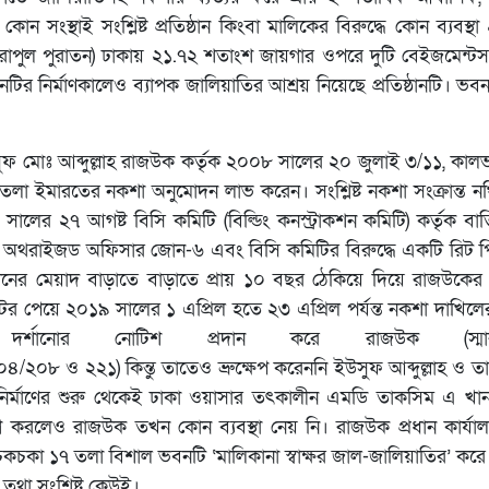
ি কোন সংস্থাই সংশ্লিষ্ট প্রতিষ্ঠান কিংবা মালিকের বিরুদ্ধে কোন ব্যবস্থ
কিরাপুল পুরাতন) ঢাকায় ২১.৭২ শতাংশ জায়গার ওপরে দুটি বেইজমেন্ট
নটির নির্মাণকালেও ব্যাপক জালিয়াতির আশ্রয় নিয়েছে প্রতিষ্ঠানটি। ভ
ইউসুফ মোঃ আব্দুল্লাহ রাজউক কর্তৃক ২০০৮ সালের ২০ জুলাই ৩/১১, কালভ
) তলা ইমারতের নকশা অনুমোদন লাভ করেন। সংশ্লিষ্ট নকশা সংক্রান্ত ন
সালের ২৭ আগষ্ট বিসি কমিটি (বিল্ডিং কনস্ট্রাকশন কমিটি) কর্তৃক ব
যান, অথরাইজড অফিসার জোন-৬ এবং বিসি কমিটির বিরুদ্ধে একটি রিট 
টিশনের মেয়াদ বাড়াতে বাড়াতে প্রায় ১০ বছর ঠেকিয়ে দিয়ে রাজউকের
 টের পেয়ে ২০১৯ সালের ১ এপ্রিল হতে ২৩ এপ্রিল পর্যন্ত নকশা দাখিলের
দর্শানোর নোটিশ প্রদান করে রাজউক (স্ম
 ও ২২১) কিন্তু তাতেও ভ্রুক্ষেপ করেননি ইউসুফ আব্দুল্লাহ ও ত
বনটি নির্মাণের শুরু থেকেই ঢাকা ওয়াসার তৎকালীন এমডি তাকসিম এ 
যোগ করলেও রাজউক তখন কোন ব্যবস্থা নেয় নি। রাজউক প্রধান কার্যাল
চকচকা ১৭ তলা বিশাল ভবনটি ‘মালিকানা স্বাক্ষর জাল-জালিয়াতির’ করে 
তথা সংশ্লিষ্ট কেউই।