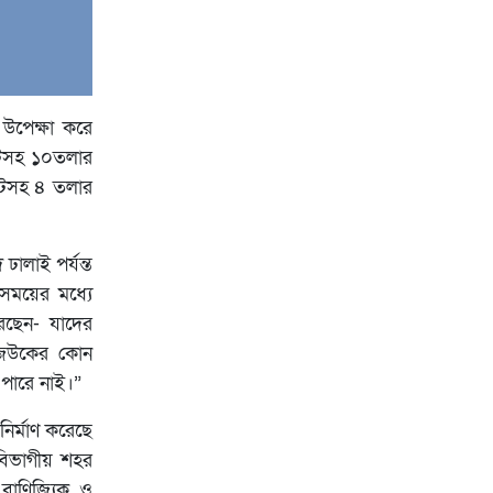
 উপেক্ষা করে
ন্টসহ ১০তলার
্টসহ ৪ তলার
ঢালাই পর্যন্ত
 সময়ের মধ্যে
েছেন- যাদের
 রাজউকের কোন
 পারে নাই।”
ির্মাণ করেছে
ম বিভাগীয় শহর
 বাণিজ্যিক ও