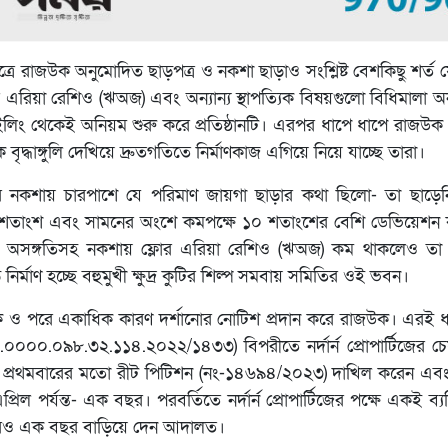
্ষেত্রে রাজউক অনুমোদিত ছাড়পত্র ও নকশা ছাড়াও সংশ্লিষ্ট বেশকিছু শর্
 ফ্লোর এরিয়া রেশিও (ঋঅজ) এবং অন্যান্য স্থাপত্যিক বিষয়গুলো বিধিমালা 
াইলিং থেকেই অনিয়ম শুরু করে প্রতিষ্ঠানটি। এরপর ধাপে ধাপে রাজউক প
ৃদ্ধাঙ্গুলি দেখিয়ে দ্রুতগতিতে নির্মাণকাজ এগিয়ে নিয়ে যাচ্ছে তারা।
ের নকশায় চারপাশে যে পরিমাণ জায়গা ছাড়ার কথা ছিলো- তা ছাড়ে
১৫ শতাংশ এবং সামনের অংশে কমপক্ষে ১০ শতাংশের বেশি ডেভিয়েশন 
 অসঙ্গতিসহ নকশায় ফ্লোর এরিয়া রেশিও (ঋঅজ) কম থাকলেও তা মানে
্মাণ হচ্ছে বহুমুখী ক্ষুদ্র কুটির শিল্প সমবায় সমিতির ওই ভবন।
 মৌখিক ও পরে একাধিক কারণ দর্শানোর নোটিশ প্রদান করে রাজউক। এরই 
০০.০৯৮.৩২.১১৪.২০২২/১৪৩৩) বিপরীতে নর্দার্ন প্রোপার্টিজের চেয়
লতে প্রথমবারের মতো রীট পিটিশন (নং-১৪৬৯৪/২০২৩) দাখিল করেন এ
 পর্যন্ত- এক বছর। পরবর্তিতে নর্দার্ন প্রোপার্টিজের পক্ষে একই ব্য
 আরও এক বছর বাড়িয়ে দেন আদালত।