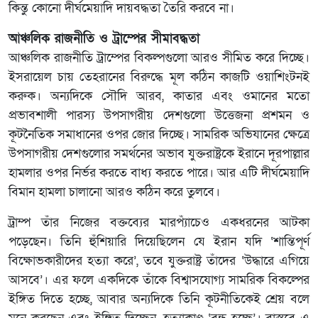
কিন্তু কোনো দীর্ঘমেয়াদি দায়বদ্ধতা তৈরি করবে না।
আঞ্চলিক রাজনীতি ও ট্রাম্পের সীমাবদ্ধতা
আঞ্চলিক রাজনীতি ট্রাম্পের বিকল্পগুলো আরও সীমিত করে দিচ্ছে।
ইসরায়েল চায় তেহরানের বিরুদ্ধে মূল কঠিন কাজটি ওয়াশিংটনই
করুক। অন্যদিকে সৌদি আরব, কাতার এবং ওমানের মতো
প্রভাবশালী পারস্য উপসাগরীয় দেশগুলো উত্তেজনা প্রশমন ও
কূটনৈতিক সমাধানের ওপর জোর দিচ্ছে। সামরিক অভিযানের ক্ষেত্রে
উপসাগরীয় দেশগুলোর সমর্থনের অভাব যুক্তরাষ্ট্রকে ইরানে দূরপাল্লার
হামলার ওপর নির্ভর করতে বাধ্য করতে পারে। আর এটি দীর্ঘমেয়াদি
বিমান হামলা চালানো আরও কঠিন করে তুলবে।
ট্রাম্প তাঁর নিজের বক্তব্যের মারপ্যাঁচেও একধরনের আটকা
পড়েছেন। তিনি হুঁশিয়ারি দিয়েছিলেন যে ইরান যদি ‘শান্তিপূর্ণ
বিক্ষোভকারীদের হত্যা করে’, তবে যুক্তরাষ্ট্র তাঁদের ‘উদ্ধারে এগিয়ে
আসবে’। এর ফলে একদিকে তাঁকে বিশ্বাসযোগ্য সামরিক বিকল্পের
ইঙ্গিত দিতে হচ্ছে, আবার অন্যদিকে তিনি কূটনীতিকেই শ্রেয় বলে