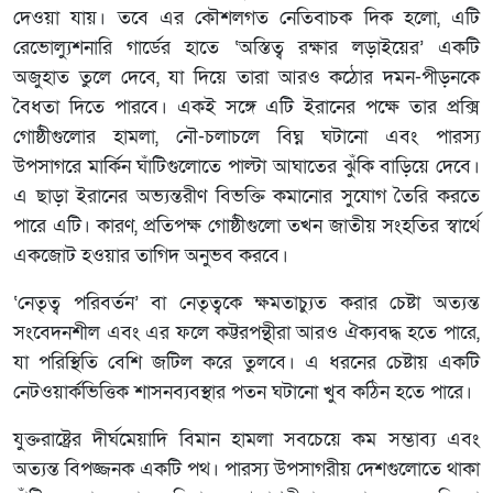
দেওয়া যায়। তবে এর কৌশলগত নেতিবাচক দিক হলো, এটি
রেভোল্যুশনারি গার্ডের হাতে ‘অস্তিত্ব রক্ষার লড়াইয়ের’ একটি
অজুহাত তুলে দেবে, যা দিয়ে তারা আরও কঠোর দমন-পীড়নকে
বৈধতা দিতে পারবে। একই সঙ্গে এটি ইরানের পক্ষে তার প্রক্সি
গোষ্ঠীগুলোর হামলা, নৌ-চলাচলে বিঘ্ন ঘটানো এবং পারস্য
উপসাগরে মার্কিন ঘাঁটিগুলোতে পাল্টা আঘাতের ঝুঁকি বাড়িয়ে দেবে।
এ ছাড়া ইরানের অভ্যন্তরীণ বিভক্তি কমানোর সুযোগ তৈরি করতে
পারে এটি। কারণ, প্রতিপক্ষ গোষ্ঠীগুলো তখন জাতীয় সংহতির স্বার্থে
একজোট হওয়ার তাগিদ অনুভব করবে।
‘নেতৃত্ব পরিবর্তন’ বা নেতৃত্বকে ক্ষমতাচ্যুত করার চেষ্টা অত্যন্ত
সংবেদনশীল এবং এর ফলে কট্টরপন্থীরা আরও ঐক্যবদ্ধ হতে পারে,
যা পরিস্থিতি বেশি জটিল করে তুলবে। এ ধরনের চেষ্টায় একটি
নেটওয়ার্কভিত্তিক শাসনব্যবস্থার পতন ঘটানো খুব কঠিন হতে পারে।
যুক্তরাষ্ট্রের দীর্ঘমেয়াদি বিমান হামলা সবচেয়ে কম সম্ভাব্য এবং
অত্যন্ত বিপজ্জনক একটি পথ। পারস্য উপসাগরীয় দেশগুলোতে থাকা