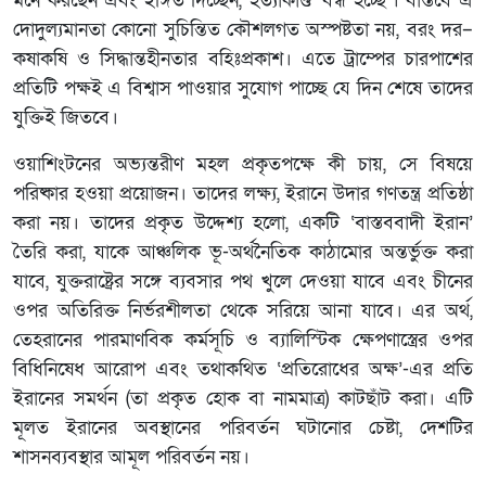
মনে করছেন এবং ইঙ্গিত দিচ্ছেন, হত্যাকাণ্ড ‘বন্ধ হচ্ছে’। বাস্তবে এ
দোদুল্যমানতা কোনো সুচিন্তিত কৌশলগত অস্পষ্টতা নয়, বরং দর–
কষাকষি ও সিদ্ধান্তহীনতার বহিঃপ্রকাশ। এতে ট্রাম্পের চারপাশের
প্রতিটি পক্ষই এ বিশ্বাস পাওয়ার সুযোগ পাচ্ছে যে দিন শেষে তাদের
যুক্তিই জিতবে।
ওয়াশিংটনের অভ্যন্তরীণ মহল প্রকৃতপক্ষে কী চায়, সে বিষয়ে
পরিষ্কার হওয়া প্রয়োজন। তাদের লক্ষ্য, ইরানে উদার গণতন্ত্র প্রতিষ্ঠা
করা নয়। তাদের প্রকৃত উদ্দেশ্য হলো, একটি ‘বাস্তববাদী ইরান’
তৈরি করা, যাকে আঞ্চলিক ভূ-অর্থনৈতিক কাঠামোর অন্তর্ভুক্ত করা
যাবে, যুক্তরাষ্ট্রের সঙ্গে ব্যবসার পথ খুলে দেওয়া যাবে এবং চীনের
ওপর অতিরিক্ত নির্ভরশীলতা থেকে সরিয়ে আনা যাবে। এর অর্থ,
তেহরানের পারমাণবিক কর্মসূচি ও ব্যালিস্টিক ক্ষেপণাস্ত্রের ওপর
বিধিনিষেধ আরোপ এবং তথাকথিত ‘প্রতিরোধের অক্ষ’-এর প্রতি
ইরানের সমর্থন (তা প্রকৃত হোক বা নামমাত্র) কাটছাঁট করা। এটি
মূলত ইরানের অবস্থানের পরিবর্তন ঘটানোর চেষ্টা, দেশটির
শাসনব্যবস্থার আমূল পরিবর্তন নয়।