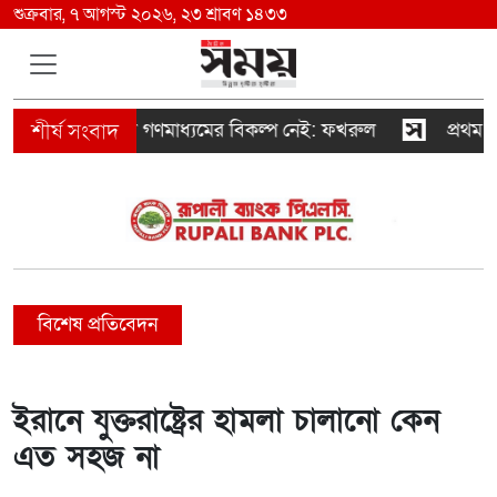
শুক্রবার, ৭ আগস্ট ২০২৬, ২৩ শ্রাবণ ১৪৩৩
ষ্ঠায় দায়িত্বশীল গণমাধ্যমের বিকল্প নেই: ফখরুল
প্রথম শ্রেণিত
বিশেষ প্রতিবেদন
ইরানে যুক্তরাষ্ট্রের হামলা চালানো কেন
এত সহজ না