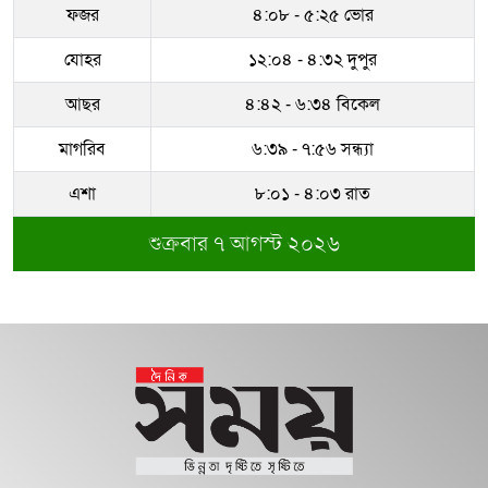
ফজর
৪:০৮ - ৫:২৫ ভোর
যোহর
১২:০৪ - ৪:৩২ দুপুর
আছর
৪:৪২ - ৬:৩৪ বিকেল
মাগরিব
৬:৩৯ - ৭:৫৬ সন্ধ্যা
এশা
৮:০১ - ৪:০৩ রাত
শুক্রবার ৭ আগস্ট ২০২৬