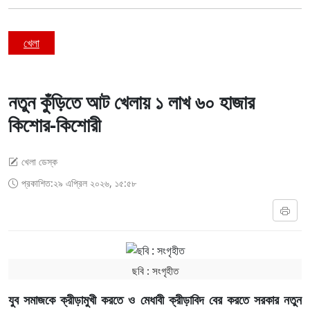
খেলা
নতুন কুঁড়িতে আট খেলায় ১ লাখ ৬০ হাজার
কিশোর-কিশোরী
খেলা ডেস্ক
প্রকাশিত:২৯ এপ্রিল ২০২৬, ১৫:৫৮
ছবি ‍: সংগৃহীত
যুব সমাজকে ক্রীড়ামুখী করতে ও মেধাবী ক্রীড়াবিদ বের করতে সরকার নতুন