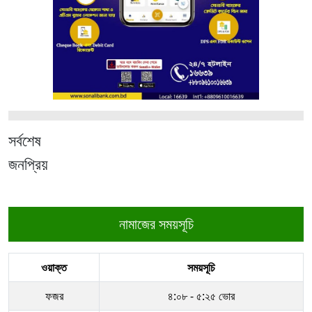
সর্বশেষ
জনপ্রিয়
নামাজের সময়সূচি
ওয়াক্ত
সময়সূচি
ফজর
৪:০৮ - ৫:২৫ ভোর