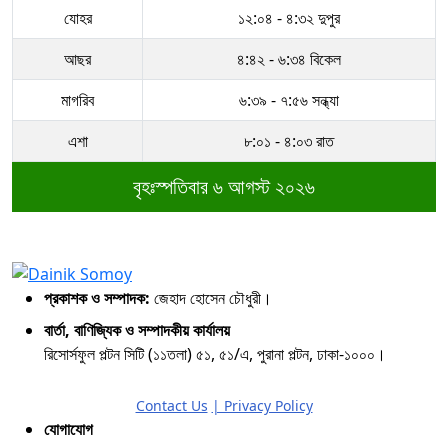
যোহর
১২:০৪ - ৪:৩২ দুপুর
আছর
৪:৪২ - ৬:৩৪ বিকেল
মাগরিব
৬:৩৯ - ৭:৫৬ সন্ধ্যা
এশা
৮:০১ - ৪:০৩ রাত
বৃহঃস্পতিবার ৬ আগস্ট ২০২৬
প্রকাশক ও সম্পাদক:
জেহাদ হোসেন চৌধুরী।
বার্তা, বাণিজ্যিক ও সম্পাদকীয় কার্যালয়
রিসোর্সফুল পল্টন সিটি (১১তলা) ৫১, ৫১/এ, পুরানা পল্টন, ঢাকা-১০০০।
Contact Us
| Privacy Policy
যোগাযোগ