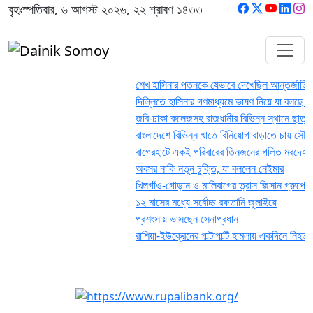
বৃহঃস্পতিবার, ৬ আগস্ট ২০২৬, ২২ শ্রাবণ ১৪৩৩
শেখ হাসিনার পতনকে যেভাবে দেখেছিল আন্তর্জাতিক গণ
দিল্লিতে হাসিনার গণমাধ্যমে ভাষণ নিয়ে যা বলছে ভারত
জবি-ঢাকা কলেজসহ রাজধানীর বিভিন্ন স্থানে ছাত্রদল-ছা
বাংলাদেশে বিভিন্ন খাতে বিনিয়োগ বাড়াতে চায় সৌদি আ
‎বাগেরহাটে একই পরিবারের তিনজনের গলিত মরদেহ উদ্ধা
অবসর নাকি নতুন চুক্তি, যা বললেন নেইমার
খিলগাঁও-গোড়ান ও মালিবাগের ত্রাস জিসান গ্রুপের তিন 
১২ মাসের মধ্যে সর্বোচ্চ রফতানি জুলাইয়ে
প্রশংসায় ভাসছেন সেনাপ্রধান
রাশিয়া-ইউক্রেনের পাল্টাপাল্টি হামলায় একদিনে নিহত ২৬