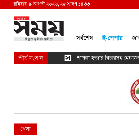
রবিবার, ৯ আগস্ট ২০২৬, ২৫ শ্রাবণ ১৪৩৩
সর্বশেষ
ই-পেপার
জা
শাপলা হত্যার বিচারসহ হেফাজতের ৯ দাব
খেলা