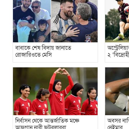
বাবাকে শেষ বিদায় জানাতে
অস্ট্রেলি
রোজারিওতে মেসি
২ ‘বিদ্রোহ
নির্বাসন থেকে আন্তর্জাতিক মঞ্চে
অবসর নাকি
আফগান নারী ফুটবলাররা
নেইমার