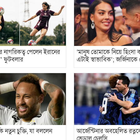
য়ার নাগরিকত্ব পেলেন ইরানের
‘মানুষ তোমাকে নিয়ে হিংসা 
ী’ ফুটবলার
এটাই স্বাভাবিক’; জর্জিনাকে 
 নতুন চুক্তি, যা বললেন
আর্জেন্টিনার অবহেলিত রত্ন
ভেড়াল চেলসি