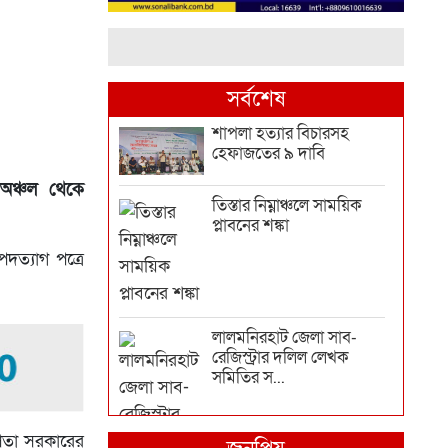
সর্বশেষ
শাপলা হত্যার বিচারসহ
হেফাজতের ৯ দাবি
 অঞ্চল থেকে
তিস্তার নিম্নাঞ্চলে সাময়িক
প্লাবনের শঙ্কা
দত্যাগ পত্রে
লালমনিরহাট জেলা সাব-
রেজিস্ট্রার দলিল লেখক
সমিতির স...
 পিতা সরকারের