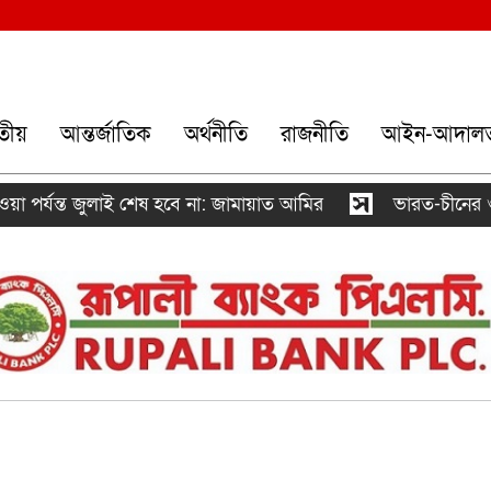
তীয়
আন্তর্জাতিক
অর্থনীতি
রাজনীতি
আইন-আদাল
র্যন্ত জুলাই শেষ হবে না: জামায়াত আমির
ভারত-চীনের ওপর ১০