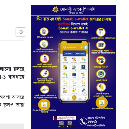
মালোচনা চলছে
-১ ব্যবধানে
ি অবশ্য আসরে
ক ভুলও তারা