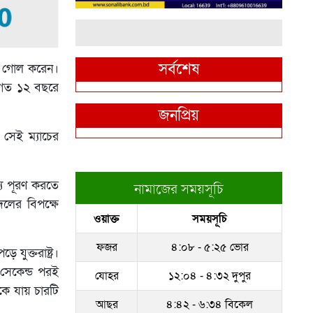
সর্বশেষ
রে গোল করেন।
ম গত ১২ বছরে
জনপ্রিয়
 সেই ম্যাচের
ষ্য পূরণ করতে
নামাজের সময়সূচি
দলের বিপক্ষে
ওয়াক্ত
সময়সূচি
ফজর
৪:০৮ - ৫:২৫ ভোর
যুক্তরাষ্ট্র।
 সেকেন্ড পরই
যোহর
১২:০৪ - ৪:৩২ দুপুর
কে যায় চারটি
আছর
৪:৪২ - ৬:৩৪ বিকেল