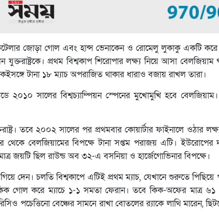
 ডি কেটেলার জোড়া গোল এবং হান্স ভেনাকেন ও রোমেলু লুকাকু একটি ক
্তরাষ্ট্রকে। প্রথম বিশ্বকাপ শিরোপার লক্ষ্য নিয়ে আসা বেলজিয়া
। একইসঙ্গে টানা ১৮ ম্যাচ অপরাজিত থাকার ধারাও বজায় রাখল তারা।
উডে ২০১০ সালের বিশ্বচ্যাম্পিয়ন স্পেনের মুখোমুখি হবে বেলজিয়াম।
তরাষ্ট্র। তবে ২০০২ সালের পর প্রথমবার কোয়ার্টার ফাইনালে ওঠার লক্
পর থেকে বেলজিয়ামের বিপক্ষে টানা সপ্তম পরাজয় এটি। ইউরোপের 
কমাত্র জয়টি ছিল রাউন্ড অব ৩২-এ বসনিয়া ও হার্জেগোভিনার বিপক্ষে।
ে দেন। চলতি বিশ্বকাপে এটিই প্রথম ম্যাচ, যেখানে শুরুতে পিছিয়ে পড়ে 
য় ফ্রি-কিক গোল করে ম্যাচে ১-১ সমতা ফেরান। তবে কিক-অফের মাত্র ৬১
 মরিসিও পচেত্তিনো বেঞ্চের সামনে রাখা বোতলের র‌্যাকে লাথি মারেন, ছিট