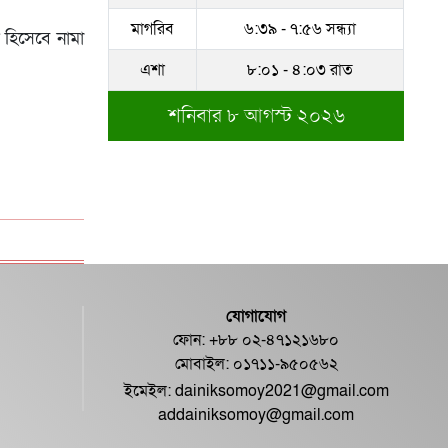
মাগরিব
৬:৩৯ - ৭:৫৬ সন্ধ্যা
ি হিসেবে নামা
এশা
৮:০১ - ৪:০৩ রাত
শনিবার ৮ আগস্ট ২০২৬
যোগাযোগ
ফোন: +৮৮ ০২-৪৭১২১৬৮০
মোবাইল: ০১৭১১-৯৫০৫৬২
ইমেইল:
dainiksomoy2021@gmail.com
addainiksomoy@gmail.com