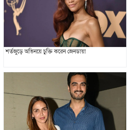
শর্তজুড়ে অভিনয়ে ‍চুক্তি করেন জেনডায়া