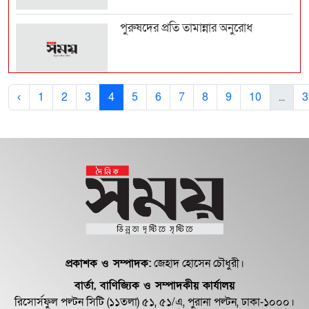
পুরুষদের প্রতি তামান্নার অনুরোধ
বলিউডের অন্ধকার জগত নিয়ে মুখ খুললেন
‹
1
2
3
4
5
6
7
8
9
10
...
3
কৃতি শ্যানন
শর্তজুড়ে অভিনয়ে ‍চুক্তি করেন জেনডায়া
সম্পর্ক নিয়ে নতুন সিদ্ধান্ত এষা দেওলের
প্রাক্তন স্...
প্রকাশক ও সম্পাদক:
জেহাদ হোসেন চৌধুরী।
বার্তা, বাণিজ্যিক ও সম্পাদকীয় কার্যালয়
ভালোবাসা মানে শুধু হাত ধরা নয়: সামিরা
রিসোর্সফুল পল্টন সিটি (১১তলা) ৫১, ৫১/এ, পুরানা পল্টন, ঢাকা-১০০০।
মাহি