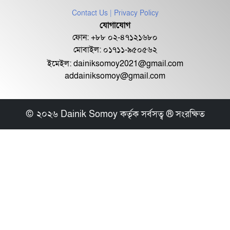
Contact Us
| Privacy Policy
যোগাযোগ
সুশান্তের মৃত্যুর পাঁচ বছর পর মারা গেলেন
ফোন: +৮৮ ০২-৪৭১২১৬৮০
তার নায়িক...
মোবাইল: ০১৭১১-৯৫০৫৬২
ইমেইল:
dainiksomoy2021@gmail.com
addainiksomoy@gmail.com
নেটিজেনদের সমালোচনার শিকার রেহাম
রফিক
© ২০২৬ Dainik Somoy কর্তৃক সর্বসত্ব ® সংরক্ষিত