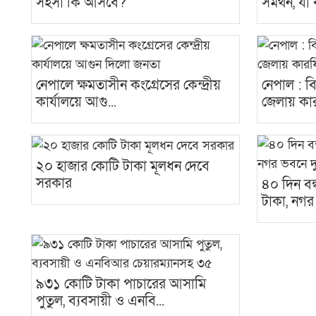
সহসা কি আসবে?
সমর্থন, যা
নেপালে ক্ষমতাসীন কংগ্রেসের কেন্দ্রীয়
নেপাল : বি
কার্যালয়ে আগু...
জেলায় কার
২০ হাজার কোটি টাকা মূলধন দেবে
সরকার
৪০ দিন ব
টাকা, নগর
৯৩১ কোটি টাকা পাচারের আসামি
পুতুল, ব্যবসায়ী ও এনবি...