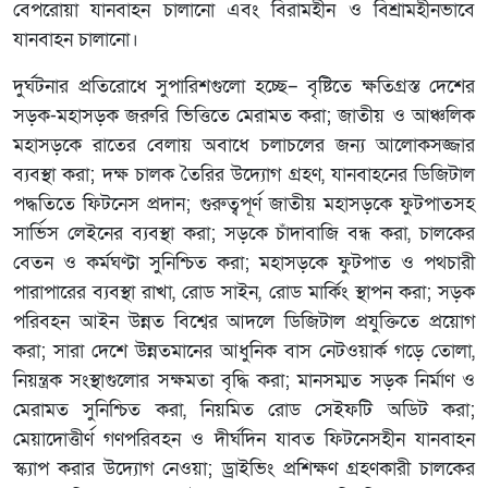
বেপরোয়া যানবাহন চালানো এবং বিরামহীন ও বিশ্রামহীনভাবে
যানবাহন চালানো।
দুর্ঘটনার প্রতিরোধে সুপারিশগুলো হচ্ছে– বৃষ্টিতে ক্ষতিগ্রস্ত দেশের
সড়ক-মহাসড়ক জরুরি ভিত্তিতে মেরামত করা; জাতীয় ও আঞ্চলিক
মহাসড়কে রাতের বেলায় অবাধে চলাচলের জন্য আলোকসজ্জার
ব্যবস্থা করা; দক্ষ চালক তৈরির উদ্যোগ গ্রহণ, যানবাহনের ডিজিটাল
পদ্ধতিতে ফিটনেস প্রদান; গুরুত্বপূর্ণ জাতীয় মহাসড়কে ফুটপাতসহ
সার্ভিস লেইনের ব্যবস্থা করা; সড়কে চাঁদাবাজি বন্ধ করা, চালকের
বেতন ও কর্মঘণ্টা সুনিশ্চিত করা; মহাসড়কে ফুটপাত ও পথচারী
পারাপারের ব্যবস্থা রাখা, রোড সাইন, রোড মার্কিং স্থাপন করা; সড়ক
পরিবহন আইন উন্নত বিশ্বের আদলে ডিজিটাল প্রযুক্তিতে প্রয়োগ
করা; সারা দেশে উন্নতমানের আধুনিক বাস নেটওয়ার্ক গড়ে তোলা,
নিয়ন্ত্রক সংস্থাগুলোর সক্ষমতা বৃদ্ধি করা; মানসম্মত সড়ক নির্মাণ ও
মেরামত সুনিশ্চিত করা, নিয়মিত রোড সেইফটি অডিট করা;
মেয়াদোত্তীর্ণ গণপরিবহন ও দীর্ঘদিন যাবত ফিটনেসহীন যানবাহন
স্ক্যাপ করার উদ্যোগ নেওয়া; ড্রাইভিং প্রশিক্ষণ গ্রহণকারী চালকের