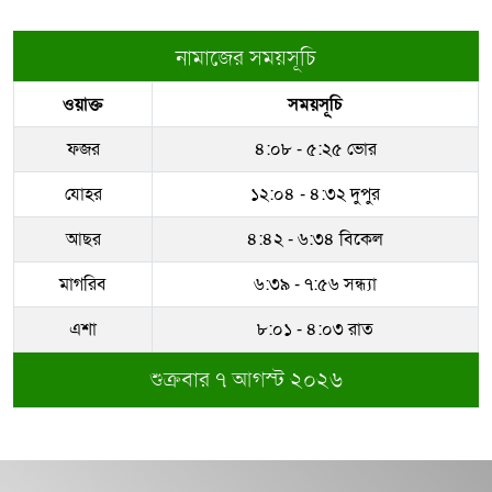
কুড়িগ্রামে বদলি
লেবাননে ব্যাপক সংঘর্ষ, ইসরায়েলের দুই
সেনা নিহত
নামাজের সময়সূচি
রাজউকের ইমারত পরিদর্শক বাপ্পিকে
ওয়াক্ত
সময়সূচি
জোন-৮ এ বদলী
স্বর্ণের ভরি ২ লাখ ৩২ হাজার
ফজর
৪:০৮ - ৫:২৫ ভোর
ধরাকে সরা জ্ঞান করেন উমেদার রানা
যোহর
১২:০৪ - ৪:৩২ দুপুর
দিল্লিতে শেখ হাসিনাকে কথা বলতে
আছর
৪:৪২ - ৬:৩৪ বিকেল
দেওয়ায় ক্ষুব্ধ ঢাকা
মাগরিব
৬:৩৯ - ৭:৫৬ সন্ধ্যা
সম্পদের পাহাড় গড়েছেন নকল নবিশ
আতাউর রহমান
এশা
৮:০১ - ৪:০৩ রাত
শুক্রবার ৭ আগস্ট ২০২৬
অবশেষে বরখাস্ত রাজউকের শফিউল্লাহ
বাবু