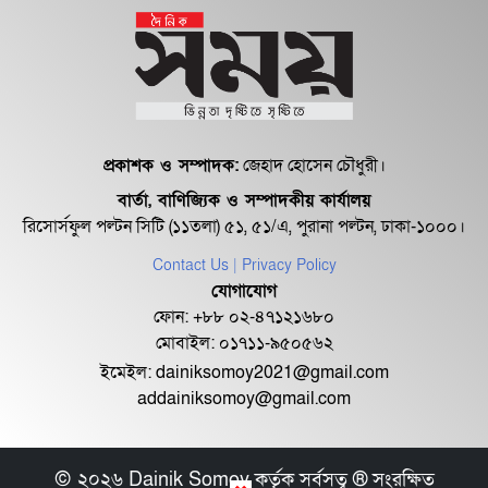
১৮ জুলাই সব মোবাইল গ্রাহকরা পাবেন
১ জিবি ফ্রি ইন্টারনেট
শেরে বাংলা বালিকা মহাবিদ্যালয়ে ‘নিয়ম
ভেঙে নিয়োগ পরিক্ষা’
প্রকাশক ও সম্পাদক:
জেহাদ হোসেন চৌধুরী।
বার্তা, বাণিজ্যিক ও সম্পাদকীয় কার্যালয়
রিসোর্সফুল পল্টন সিটি (১১তলা) ৫১, ৫১/এ, পুরানা পল্টন, ঢাকা-১০০০।
Contact Us
| Privacy Policy
যোগাযোগ
ফোন: +৮৮ ০২-৪৭১২১৬৮০
মোবাইল: ০১৭১১-৯৫০৫৬২
ইমেইল:
dainiksomoy2021@gmail.com
addainiksomoy@gmail.com
© ২০২৬ Dainik Somoy কর্তৃক সর্বসত্ব ® সংরক্ষিত