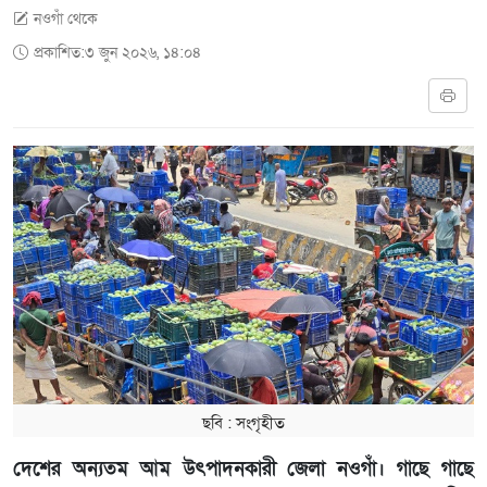
নওগাঁ থেকে
প্রকাশিত:৩ জুন ২০২৬, ১৪:০৪
ছবি ‍: সংগৃহীত
দেশের অন্যতম আম উৎপাদনকারী জেলা নওগাঁ। গাছে গাছে