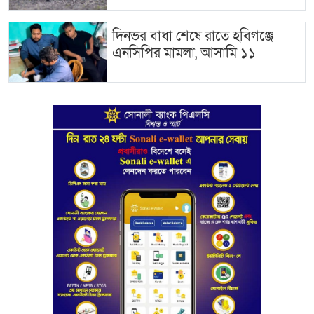
দিনভর বাধা শেষে রাতে হবিগঞ্জে
এনসিপির মামলা, আসামি ১১