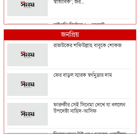
স্বাভাবিক’; জর...
রাষ্ট্রপতি নির্বাচন ২০ আগস্ট
জনপ্রিয়
রাজউকের শফিউল্লাহ বাবুকে শোকজ
হাম উপসর্গে আরও ৬ শিশুর মৃত্যু
ফের বাড়ল স্মারক স্বর্ণমুদ্রার দাম
নির্বাসন থেকে আন্তর্জাতিক মঞ্চে আফগান
নারী ফুটবলার...
ফারুকীর সেই সিনেমা দেখে যা বললেন
উপদেষ্টা নাহিদ-আসিফ
সালমানের খানের বিরুদ্ধে প্রতারণার
অভিযোগ, আদালতে ত...
দিনাজপুরের ইউএনও ফজলে এলাহীকে