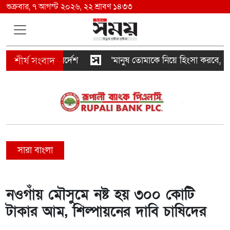
শুক্রবার, ৭ আগস্ট ২০২৬, ২২ শ্রাবণ ১৪৩৩
তল্লাশির নির্দেশ
‘মানুষ তোমাকে নিয়ে হিংসা করবে, এটাই স
সারা বাংলা
নওগাঁয় মৌসুমে নষ্ট হয় ৩০০ কোটি
টাকার আম, শিল্পায়নের দাবি চাষিদের