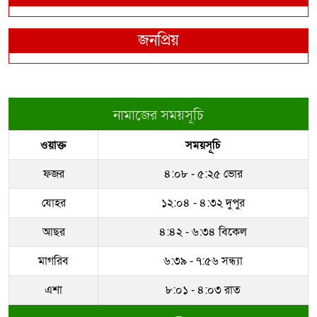
জনপ্রিয়
নামাজের সময়সূচি
ওয়াক্ত
সময়সূচি
ফজর
৪:০৮ - ৫:২৫ ভোর
যোহর
১২:০৪ - ৪:৩২ দুপুর
আছর
৪:৪২ - ৬:৩৪ বিকেল
মাগরিব
৬:৩৯ - ৭:৫৬ সন্ধ্যা
এশা
৮:০১ - ৪:০৩ রাত