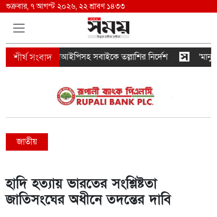
শুক্রবার, ৭ আগস্ট ২০২৬, ২২ শ্রাবণ ১৪৩৩
দরে ভিআইপি-সিআইপিসহ সবাইকে তল্লাশির নির্দেশ
‘মানুষ তো
জাতীয়
হাদি হত্যায় ভারতের সংশ্লিষ্টতা
জাতিসংঘের অধীনে তদন্তের দাবি