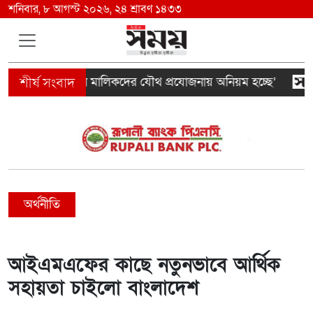
শনিবার, ৮ আগস্ট ২০২৬, ২৪ শ্রাবণ ১৪৩৩
ইন্সপেক্টর ও ভবন মালিকদের যৌথ প্রযোজনায় অনিয়ম হচ্ছে’
জ
অর্থনীতি
আইএমএফের কাছে নতুনভাবে আর্থিক
সহায়তা চাইলো বাংলাদেশ