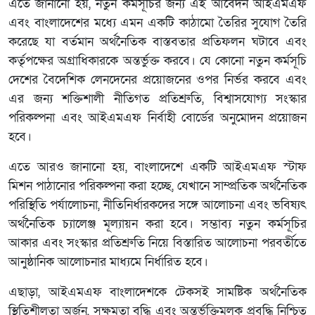
এতে জানানো হয়, নতুন কর্মসূচির জন্য এই আবেদন আইএমএফ
এবং বাংলাদেশের মধ্যে এমন একটি কাঠামো তৈরির সুযোগ তৈরি
করেছে যা বর্তমান অর্থনৈতিক বাস্তবতার প্রতিফলন ঘটাবে এবং
কর্তৃপক্ষের অগ্রাধিকারকে অন্তর্ভুক্ত করবে। যে কোনো নতুন কর্মসূচি
দেশের বৈদেশিক লেনদেনের প্রয়োজনের ওপর নির্ভর করবে এবং
এর জন্য শক্তিশালী নীতিগত প্রতিশ্রুতি, বিশ্বাসযোগ্য সংস্কার
পরিকল্পনা এবং আইএমএফ নির্বাহী বোর্ডের অনুমোদন প্রয়োজন
হবে।
এতে আরও জানানো হয়, বাংলাদেশে একটি আইএমএফ স্টাফ
মিশন পাঠানোর পরিকল্পনা করা হচ্ছে, যেখানে সাম্প্রতিক অর্থনৈতিক
পরিস্থিতি পর্যালোচনা, নীতিনির্ধারকদের সঙ্গে আলোচনা এবং ভবিষ্যৎ
অর্থনৈতিক চ্যালেঞ্জ মূল্যায়ন করা হবে। সম্ভাব্য নতুন কর্মসূচির
আকার এবং সংস্কার প্রতিশ্রুতি নিয়ে বিস্তারিত আলোচনা পরবর্তীতে
আনুষ্ঠানিক আলোচনার মাধ্যমে নির্ধারিত হবে।
এছাড়া, আইএমএফ বাংলাদেশকে টেকসই সামষ্টিক অর্থনৈতিক
স্থিতিশীলতা অর্জন, সক্ষমতা বৃদ্ধি এবং অন্তর্ভুক্তিমূলক প্রবৃদ্ধি নিশ্চিত