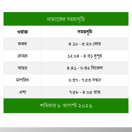
নামাজের সময়সূচি
ওয়াক্ত
সময়সূচি
ফজর
৪:১০ - ৫:২৬ ভোর
যোহর
১২:০৪ - ৪:৩১ দুপুর
আছর
৪:৪১ - ৬:৩২ বিকেল
মাগরিব
৬:৩৭ - ৭:৫৩ সন্ধ্যা
এশা
৭:৫৮ - ৪:০৫ রাত
শনিবার ৮ আগস্ট ২০২৬