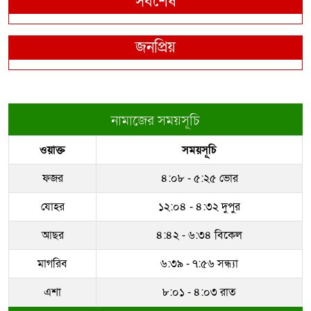
সর্বশেষ
জনপ্রিয়
নামাজের সময়সূচি
ওয়াক্ত
সময়সূচি
ফজর
৪:০৮ - ৫:২৫ ভোর
যোহর
১২:০৪ - ৪:৩২ দুপুর
আছর
৪:৪২ - ৬:৩৪ বিকেল
মাগরিব
৬:৩৯ - ৭:৫৬ সন্ধ্যা
এশা
৮:০১ - ৪:০৩ রাত