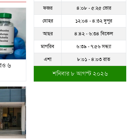
ফজর
৪:০৮ - ৫:২৫ ভোর
সম্পদের পাহাড় গড়েছেন
নকল নবিশ আতাউর রহমান
যোহর
১২:০৪ - ৪:৩২ দুপুর
অবশেষে বরখাস্ত রাজউকের
আছর
৪:৪২ - ৬:৩৪ বিকেল
শফিউল্লাহ বাবু
মাগরিব
৬:৩৯ - ৭:৫৬ সন্ধ্যা
১৮ জুলাই সব মোবাইল
এশা
৮:০১ - ৪:০৩ রাত
গ্রাহকরা পাবেন ১ জিবি ফ্রি
রও ৬
ইন্টারনেট
শনিবার ৮ আগস্ট ২০২৬
শেরে বাংলা বালিকা
মহাবিদ্যালয়ে ‘নিয়ম ভেঙে
নিয়োগ পরিক্ষা’