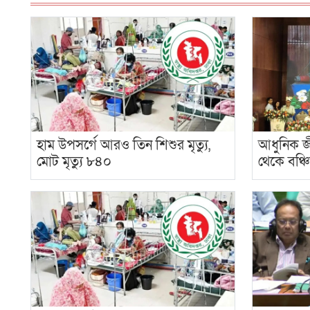
হাম উপসর্গে আরও তিন শিশুর মৃত্যু,
আধুনিক জীব
মোট মৃত্যু ৮৪০
থেকে বঞ্চ