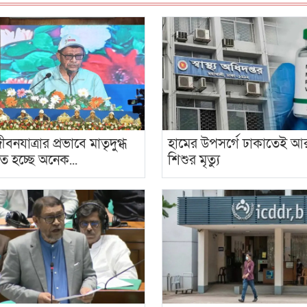
নযাত্রার প্রভাবে মাতৃদুগ্ধ
হামের উপসর্গে ঢাকাতেই আ
িত হচ্ছে অনেক...
শিশুর মৃত্যু