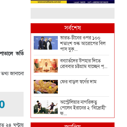
সর্বশেষ
ভারত-চীনের ওপর ১০০
শতাংশ শুল্ক আরোপের বিল
পাস যুক্...
াতালে ভর্তি
বন্যার্তদের উপহার দিতে
রোববার চট্টগ্রাম যাচ্ছেন প্...
এ তথ্য জানানো
ফের বাড়ল স্বর্ণের দাম
অস্ট্রেলিয়ার নাগরিকত্ব
পেলেন ইরানের ২ ‘বিদ্রোহী’
ফ...
গত ২৪ ঘণ্টায়
কাঠামোগত সংস্কার না হলে