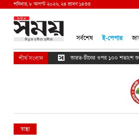
শনিবার, ৮ আগস্ট ২০২৬, ২৪ শ্রাবণ ১৪৩৩
সর্বশেষ
ই-পেপার
জা
ভারত-চীনের ওপর ১০০ শতাংশ শুল্ক আরোপের বি
স্বাস্থ্য