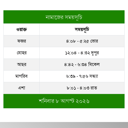
নামাজের সময়সূচি
ওয়াক্ত
সময়সূচি
ফজর
৪:০৮ - ৫:২৫ ভোর
যোহর
১২:০৪ - ৪:৩২ দুপুর
আছর
৪:৪২ - ৬:৩৪ বিকেল
মাগরিব
৬:৩৯ - ৭:৫৬ সন্ধ্যা
এশা
৮:০১ - ৪:০৩ রাত
শনিবার ৮ আগস্ট ২০২৬