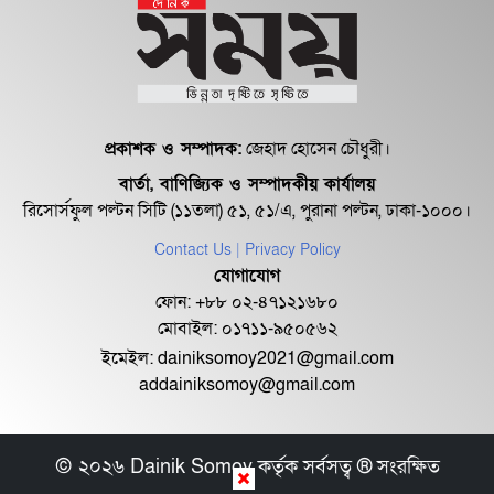
১ জিবি ফ্রি ইন্টারনেট
শেরে বাংলা বালিকা মহাবিদ্যালয়ে ‘নিয়ম
ভেঙে নিয়োগ পরিক্ষা’
প্রকাশক ও সম্পাদক:
জেহাদ হোসেন চৌধুরী।
বার্তা, বাণিজ্যিক ও সম্পাদকীয় কার্যালয়
রিসোর্সফুল পল্টন সিটি (১১তলা) ৫১, ৫১/এ, পুরানা পল্টন, ঢাকা-১০০০।
Contact Us
| Privacy Policy
যোগাযোগ
ফোন: +৮৮ ০২-৪৭১২১৬৮০
মোবাইল: ০১৭১১-৯৫০৫৬২
ইমেইল:
dainiksomoy2021@gmail.com
addainiksomoy@gmail.com
© ২০২৬ Dainik Somoy কর্তৃক সর্বসত্ব ® সংরক্ষিত