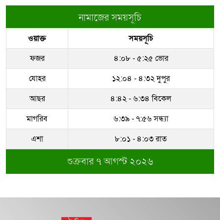
সেনা নিহত
নামাজের সময়সূচি
রাজউকের ইমারত পরিদর্শক বাপ্পিকে
ওয়াক্ত
সময়সূচি
জোন-৮ এ বদলী
স্বর্ণের ভরি ২ লাখ ৩২ হাজার
ফজর
৪:০৮ - ৫:২৫ ভোর
ধরাকে সরা জ্ঞান করেন উমেদার রানা
যোহর
১২:০৪ - ৪:৩২ দুপুর
দিল্লিতে শেখ হাসিনাকে কথা বলতে
আছর
৪:৪২ - ৬:৩৪ বিকেল
দেওয়ায় ক্ষুব্ধ ঢাকা
মাগরিব
৬:৩৯ - ৭:৫৬ সন্ধ্যা
সম্পদের পাহাড় গড়েছেন নকল নবিশ
আতাউর রহমান
এশা
৮:০১ - ৪:০৩ রাত
শুক্রবার ৭ আগস্ট ২০২৬
অবশেষে বরখাস্ত রাজউকের শফিউল্লাহ
বাবু
১৮ জুলাই সব মোবাইল গ্রাহকরা পাবেন