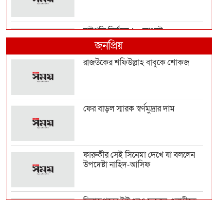
রাষ্ট্রপতি নির্বাচন ২০ আগস্ট
জনপ্রিয়
রাজউকের শফিউল্লাহ বাবুকে শোকজ
হাম উপসর্গে আরও ৬ শিশুর মৃত্যু
ফের বাড়ল স্মারক স্বর্ণমুদ্রার দাম
নির্বাসন থেকে আন্তর্জাতিক মঞ্চে আফগান
নারী ফুটবলার...
ফারুকীর সেই সিনেমা দেখে যা বললেন
উপদেষ্টা নাহিদ-আসিফ
সালমানের খানের বিরুদ্ধে প্রতারণার
অভিযোগ, আদালতে ত...
দিনাজপুরের ইউএনও ফজলে এলাহীকে
কুড়িগ্রামে বদলি
লেবাননে ব্যাপক সংঘর্ষ, ইসরায়েলের দুই