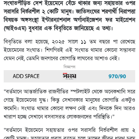
সংঘাতপীড়িত দেশ ইয়েমেনে বেঁচে থাকার জন্য সহায়তার ওপর
সরাসরি নির্ভরশীল ২ কোটি মানুষ। জাতিসংঘের শরণার্থী নিরাপত্তা
বিষয়ক অঙ্গসংস্থা ইন্টারন্যাশনাল অর্গানাইজেশন ফর মাইগ্রেশন
(আইওএম) বুধবার এক বিবৃতিতে জানিয়েছে এ তথ্য।
বিবৃতিতে বলা হয়েছে, ২০২৫ সালে ১১ তম বছরে পা রেখেছে
ইয়েমেনের সংঘাত। শিগগিরই এই সংঘাত থামার কোনো সম্ভাবনা
যেমন নেই, তেমনি জনগণের ভোগান্তি লাঘবের আশাও নেই।
বিজ্ঞাপন
“বর্তমানে আন্তর্জাতিক রাজনীতির স্পটলাইট থেকে অনেকখানি সরে
গেছে ইয়েমেনের যুদ্ধ। কিন্তু সেখানকার মানুষের ভোগান্তি একটুও
কমেনি। সংঘাত থামার কোনো লক্ষণ নেই এবং দিনকে দিন আরও
খারাপ হচ্ছে সেখানে বসবাসরত লোকজনদের পরিস্থিতি।”
“বর্তমানে ইয়েমেনে সহায়তার ওপর সরাসরি নির্ভরশীল প্রায় ২
কোটি মানুষ। সহায়তার প্রবাহ ব্যাহত হলে তাদের জীবন ধারণ চরম