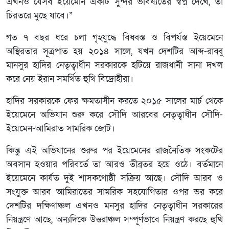
এখনও যেসব ইয়েমেনি একটি সুন্দর ভবিষ্যতের স্বপ্ন দেখে, তা
চিরতরে মুছে যাবে।”
গত ৭ বছর ধরে চলা গৃহযুদ্ধে বিধ্বস্ত ও বিপর্যস্ত ইয়েমেনে
অস্থিরতার সূত্রপাত হয় ২০১৪ সালে, যখন দেশটির আব্দ-রাব্বু
মানসুর হাদির নেতৃত্বাধীন সরকারকে হটিয়ে রাজধানী সানা দখল
করে নেয় ইরান সমর্থিত হুথি বিদ্রোহীরা।
হাদির সরকারকে ফের ক্ষমতাসীন করতে ২০১৫ সালের মার্চ থেকে
ইয়েমেনে অভিযান শুরু করে সৌদি আরবের নেতৃত্বাধীন সৌদি-
ইয়েমেন-আমিরাত সামরিক জোট।
কিন্তু এই অভিযানের শুরুর পর ইয়েমেনের রাজনৈতিক সংকটের
অবসান হওয়ার পরিবর্তে তা আরও তীব্রতর হয়ে ওঠে। বর্তমানে
ইয়েমেনে কার্যত দুই শাসকগোষ্ঠী সক্রিয় আছে। সৌদি আরব ও
সংযুক্ত আরব আমিরাতের সামরিক সহযোগিতার ওপর ভর করে
দেশটির দক্ষিণাঞ্চল এখনও মনসুর হাদির নেতৃত্বাধীন সরকারের
নিয়ন্ত্রণে আছে, অন্যদিকে উত্তরাঞ্চল সম্পূর্ণভাবে নিয়ন্ত্রণ করছে হুথি