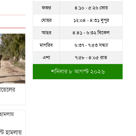
ফজর
৪:১০ - ৫:২৬ ভোর
সম্পদের পাহাড় গড়েছেন
নকল নবিশ আতাউর রহমান
যোহর
১২:০৪ - ৪:৩১ দুপুর
অবশেষে বরখাস্ত রাজউকের
আছর
৪:৪১ - ৬:৩২ বিকেল
শফিউল্লাহ বাবু
মাগরিব
৬:৩৭ - ৭:৫৩ সন্ধ্যা
১৮ জুলাই সব মোবাইল
এশা
৭:৫৮ - ৪:০৫ রাত
গ্রাহকরা পাবেন ১ জিবি ফ্রি
ইন্টারনেট
শনিবার ৮ আগস্ট ২০২৬
শেরে বাংলা বালিকা
মহাবিদ্যালয়ে ‘নিয়ম ভেঙে
ায়েলের
নিয়োগ পরিক্ষা’
্টি হামলায়