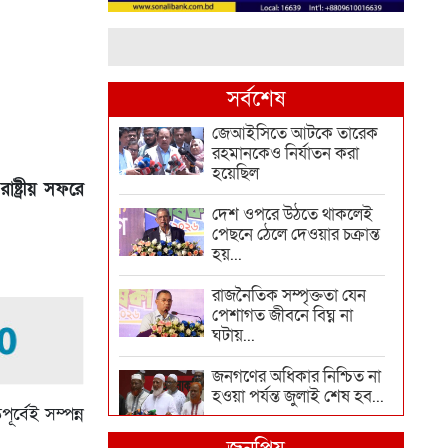
সর্বশেষ
জেআইসিতে আটকে তারেক
রহমানকেও নির্যাতন করা
হয়েছিল
ষ্ট্রীয় সফরে
দেশ ওপরে উঠতে থাকলেই
পেছনে ঠেলে দেওয়ার চক্রান্ত
হয়...
রাজনৈতিক সম্পৃক্ততা যেন
পেশাগত জীবনে বিঘ্ন না
ঘটায়...
জনগণের অধিকার নিশ্চিত না
হওয়া পর্যন্ত জুলাই শেষ হব...
র্বেই সম্পন্ন